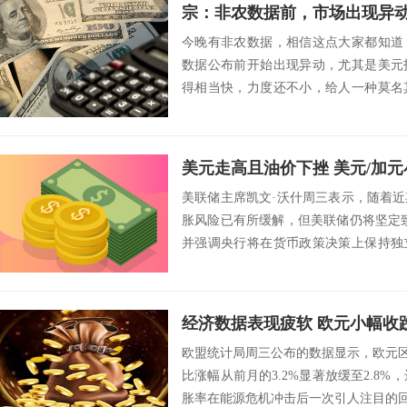
宗：非农数据前，市场出现异
今晚有非农数据，相信这点大家都知道
数据公布前开始出现异动，尤其是美元
得相当快，力度还不小，给人一种莫名
指数是不能...
美元走高且油价下挫 美元/加
美联储主席凯文·沃什周三表示，随着
胀风险已有所缓解，但美联储仍将坚定
并强调央行将在货币政策决策上保持独
沃什发表讲...
经济数据表现疲软 欧元小幅收
欧盟统计局周三公布的数据显示，欧元区6
比涨幅从前月的3.2%显著放缓至2.8%
胀率在能源危机冲击后一次引人注目的回落