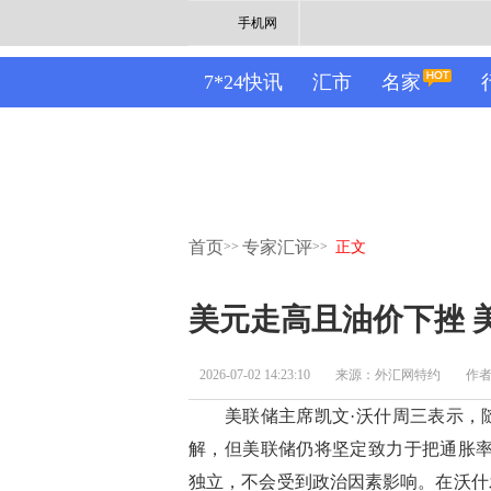
手机网
7*24快讯
汇市
名家
首页
专家汇评
>>
>>
正文
美元走高且油价下挫 
2026-07-02 14:23:10
来源：外汇网特约
作者：
美联储主席凯文·沃什周三表示，随
解，但美联储仍将坚定致力于把通胀率
独立，不会受到政治因素影响。在沃什