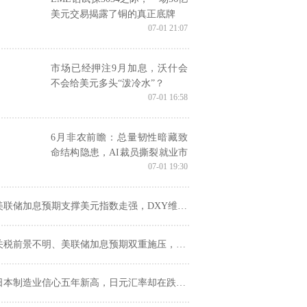
美元交易揭露了铜的真正底牌
07-01 21:07
市场已经押注9月加息，沃什会
不会给美元多头“泼冷水”？
07-01 16:58
6月非农前瞻：总量韧性暗藏致
命结构隐患，AI裁员撕裂就业市
07-01 19:30
场
美联储加息预期支撑美元指数走强，DXY维持技术性多头结构
关税前景不明、美联储加息预期双重施压，铜价承压
本制造业信心五年新高，日元汇率却在跌——日本经济的"温差"从哪来？