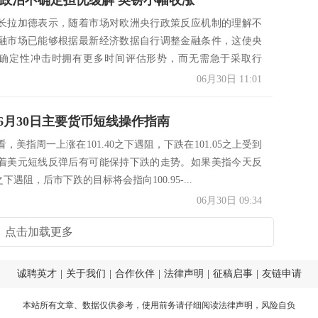
ae：政治不确定担忧缓解 英镑小幅收涨
长拉加德表示，随着市场对欧洲央行政策反应机制的理解不
融市场已能够根据最新经济数据自行调整金融条件，这使央
确定性冲击时拥有更多时间评估形势，而无需急于采取行
表上...
06月30日 11:01
6月30日主要货币短线操作指南
，美指周一上涨在101.40之下遇阻，下跌在101.05之上受到
着美元短线反弹后有可能保持下跌的走势。如果美指今天反
5之下遇阻，后市下跌的目标将会指向100.95-...
06月30日 09:34
点击加载更多
诚聘英才
|
关于我们
|
合作伙伴
|
法律声明
|
征稿启事
|
友链申请
本站所有文章、数据仅供参考，使用前务请仔细阅读
法律声明
，风险自负