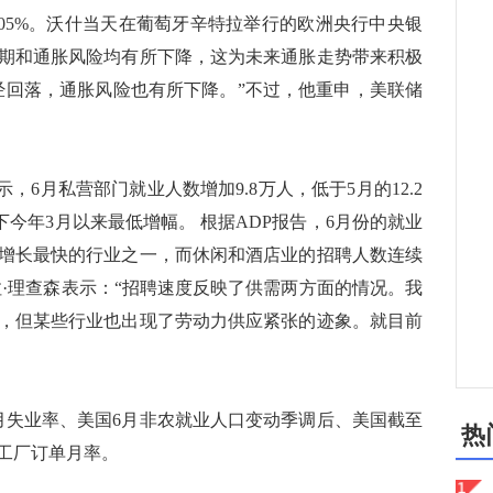
跌0.05%。沃什当天在葡萄牙辛特拉举行的欧洲央行中央银
期和通胀风险均有所下降，这为未来通胀走势带来积极
经回落，通胀风险也有所下降。”不过，他重申，美联储
显示，6月私营部门就业人数增加9.8万人，低于5月的12.2
下今年3月以来最低增幅。 根据ADP报告，6月份的就业
增长最快的行业之一，而休闲和酒店业的招聘人数连续
拉·理查森表示：“招聘速度反映了供需两方面的情况。我
，但某些行业也出现了劳动力供应紧张的迹象。就目前
失业率、美国6月非农就业人口变动季调后、美国截至
热
月工厂订单月率。