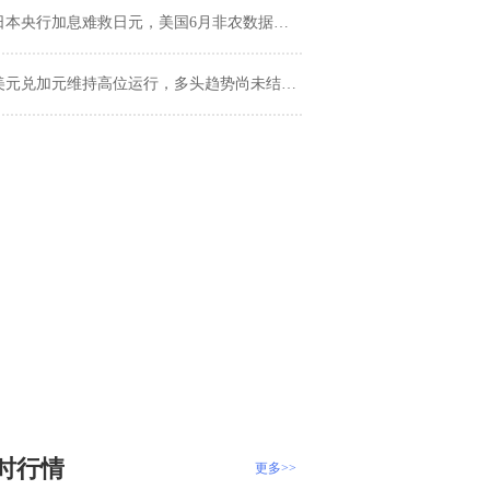
日本央行加息难救日元，美国6月非农数据或将引爆汇市变局
美元兑加元维持高位运行，多头趋势尚未结束，等待二次加速
时行情
更多>>