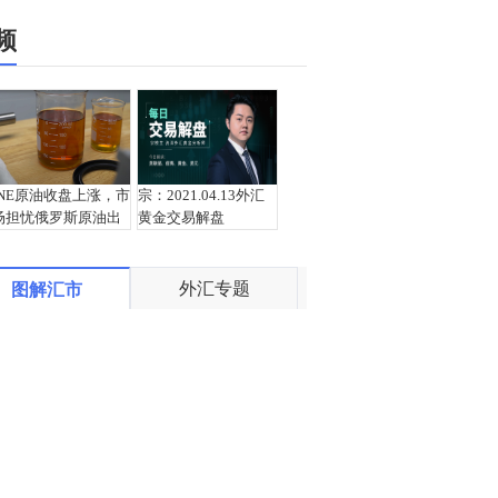
频
INE原油收盘上涨，市
宗：2021.04.13外汇
场担忧俄罗斯原油出
黄金交易解盘
口受阻
外汇专题
图解汇市
盛文兵：通胀预期再
栾雪：4月13日黄金外
度升温 且看美联储如
汇上证解盘
何应对