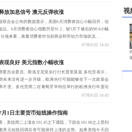
视
释放加息信号 澳元反弹收涨
业联合会公布的数据显示，美国6月消费者信心小幅回升，但
位。6月消费者信心指数升至91.2，较5月下修后的90.6小幅
。 分项来看，衡量消费者对当前商业和劳动力市场状况...
07月01日 14:43
表现良好 美元指数小幅收涨
理委员会委员、斯洛文尼亚央行行长普里莫兹·多伦茨表示，
势未来没有进一步升级，欧洲央行可能能够在下一次政策会
率不变。多伦茨周二在葡萄牙辛特拉举行的欧洲央行年度论
..
07月01日 14:43
7月1日主要货币短线操作指南
，美指周二上涨在101.45之下遇阻，下跌在101.00之上受到
着美元短线回调后有可能保持上涨的走势。如果美指今天回