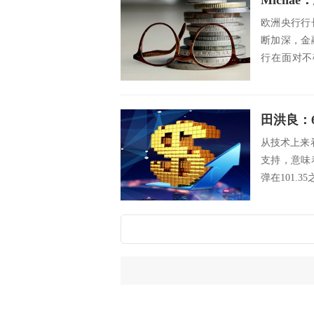
Mich
欧洲央行行
断加深，金
行在面对不
动。拉加德发
田洪良：
从技术上来看
支持，意味
弹在101.3