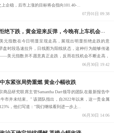
0之上企稳，后市上涨的目标将会指向101.40-...
07月01日 09:38
宗：美元拒绝下跌，黄金迎来反弹，今晚有上车机会吗？
美元指数在今日明显呈现走高，展现出明显拒绝走跌的意
早盘时段迅速拉升，日线图为阳线状态，这种行为能够传递
——美元指数并不愿意真正走跌，反而在找机会不断走高，
力不...
06月30日 19:42
e：中东紧张局势重燃 黄金小幅收跌
商品研究联席主管Samantha Dart领导的团队在最新报告中
金牛市并未结束。” 该团队指出，自2022年以来，这一贵金属
123%，他们写道：“我们继续看到进一步上...
06月30日 14:06