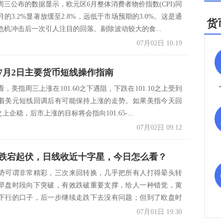
周三公布的数据显示，欧元区6月整体消费者物价指数(CPI)同
的3.2%显著放缓至2.8%，远低于市场预期的3.0%。这是通
货
危机冲击后一次引人注目的回落。剔除波动较大的食...
07月02日 10:19
7月2日主要货币短线操作指南
，美指周三上涨在101.60之下遇阻，下跌在101.10之上受到
着美元短线回调后有可能保持上涨的走势。如果美指今天回
0之上企稳，后市上涨的目标将会指向101.65-...
07月02日 09:12
跌宕起伏，日线收近十字星，今日怎么看？
势可谓非常精彩，三次来回转换，几乎把所有人打得晕头转
早盘时段向下突破，有效跌破重要支撑，给人一种错觉，黄
下行的口子，后一步继续走跌下去没有问题；但到了欧盘时
直...
07月01日 19:30