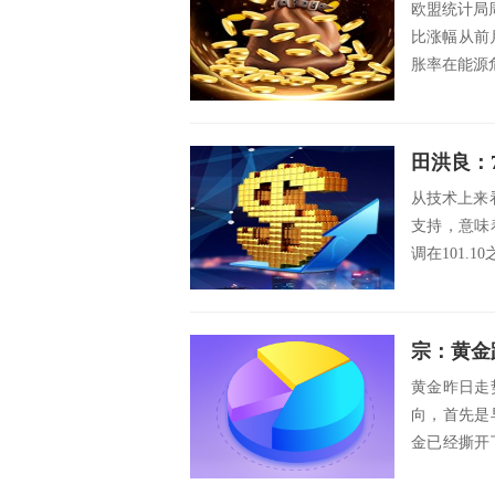
欧盟统计局
比涨幅从前月
胀率在能源
田洪良：
从技术上来看
支持，意味
调在101.1
宗：黄金
黄金昨日走
向，首先是
金已经撕开
段，黄金突然