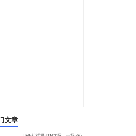
门文章
LME铝试探3034之际，一场56亿