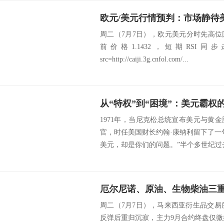
周二（7月7日），欧元美元分时先高
前价格1.1432，短期RSI
src=http://caiji.3g.cnfol.com/...
从“特权”到“困境”：美元霸权
1971年，当尼克松总统宣布美元与黄
官，时任美国财长约翰·康纳利留下了一
美元，却是你们的问题。”半个多世纪过去
周二（7月7日），马来西亚衍生品交易
反弹后重归沉寂，主力9月合约终盘仅微挫