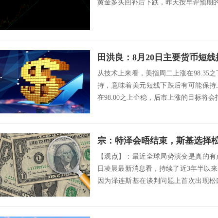
黄金多头回补后下跌，昨天按早评预期的反
田洪良：8月20日主要货币
从技术上来看，美指周二上涨在98.35之
持，意味着美元短线下跌后有可能保持
在98.00之上企稳，后市上涨的目标将会指向98.
宗：特泽会晤结束，斯基选择
【观点】：最近全球局势演变是真的有
日凌晨最新消息看，持续了近3年半以
因为泽连斯基在谈判问题上首次出现松
前是完全...