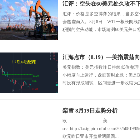
汇评：空头在60美元处久攻不
汇评：价格是多空博弈的结果，当多空
会趁虚而入。8月8日，WTI一根长阴线跌
积攒的空头动能，市场猜测60美元关口将
美元指数：美元指数昨日持续低位整理
小幅度向上运行，盘面暂时止跌；但是B
时没有形成测试，区间更进一步收缩为
K中，...
栾雪 8月19日走势分析
欧美：EU
src=http://fxstg.pic.cnfol.com/20250819/
欧元昨日亚市开盘后遇阻回...