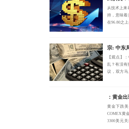
从技术上来看
持，意味着
在96.80之
宗: 中
【观点】：
乱？有没有
议，双方马
火...
：黄金出
黄金下跌美
COMEX黄
3300美
斯...