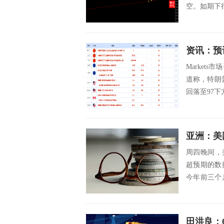
空。如期下行3
Market
道称，特朗
回落至97下方
亚洲：美国
周四晚间，
超预期的数
今年前三个
预估下...
田洪良：