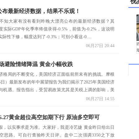
视
国公布最新经济数据，结果不乐观！
不知大家有没有看到昨晚大漂亮公布的最新经济数据？其
实际GDP年化季率终值录得-0.5%，前值为-0.2%，这说明
实际性下修，幅度达到了-0.3%；可别小看这-0....
06月27日 20:44
场避险情绪降温 黄金小幅收跌
济格局的不断变化，美国经济正面临前所未有的挑战。摩根
25日）最新发布的年中展望报告为我们揭示了2025年美国经济
与机遇。报告指出，受贸易政策尤其是关税上调的影响，美
06月27日 14:55
6.27黄金超位高空如期下行 原油多空即可
假，以实事求是为准。大家好，我是冷艺婕 黄金昨日给出日
空思路。可自行查验昨天日评。盘中二次强调3350之下放