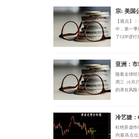
宗: 美
【观点】：
中，第一季度
了GDP进行
亚洲：市
随着全球经
周三（6月
的潜在风险
国...
冷艺婕：
杜绝弄虚作
内最高点位