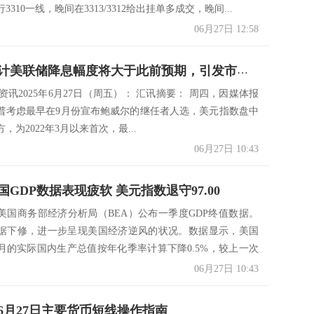
310一线，晚间在3313/3312给出挂单多成交，晚间...
06月27日 12:58
资讯：预计美联储降息幅度将大于此前预期，引发市场广泛抛售美元；地缘局势担忧降温
s市场资讯2025年6月27日（周五）： 汇讯摘要： 周四，因媒体报
普考虑最早在9月份宣布鲍威尔的继任者人选，美元指数盘中
，为2022年3月以来首次，最...
06月27日 10:43
GDP数据表现疲软 美元指数退守97.00
美国商务部经济分析局（BEA）公布一季度GDP终值数据。
据下修，进一步呈现美国经济逆风的状况。数据显示，美国
月的实际国内生产总值按年化季率计算下降0.5%，较上一次
06月27日 10:43
6月27日主要货币短线操作指南