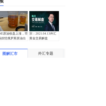
频
INE原油收盘上涨，市
宗：2021.04.13外汇
场担忧俄罗斯原油出
黄金交易解盘
口受阻
外汇专题
图解汇市
盛文兵：通胀预期再
栾雪：4月13日黄金外
度升温 且看美联储如
汇上证解盘
何应对