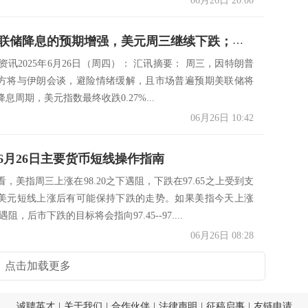
06月26日 20:00
资讯：美联储降息的预期增强，美元周三继续下跌；金价企稳在3300之上，但上方压力不容小觑
s市场资讯2025年6月26日（周四）： 汇讯摘要： 周三，因特朗普
方将与伊朗会谈，避险情绪缓解，且市场普遍预期美联储将
息周期，美元指数最终收跌0.27%...
06月26日 10:42
6月26日主要货币短线操作指南
，美指周三上涨在98.20之下遇阻，下跌在97.65之上受到支
美元短线上涨后有可能保持下跌的走势。如果美指今天上涨
下遇阻，后市下跌的目标将会指向97.45--97....
06月26日 08:28
点击加载更多
诚聘英才
|
关于我们
|
合作伙伴
|
法律声明
|
征稿启事
|
友链申请