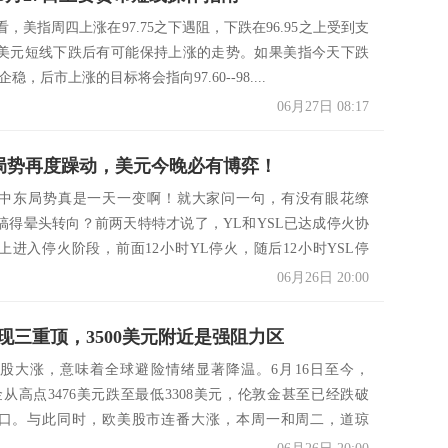
，美指周四上涨在97.75之下遇阻，下跌在96.95之上受到支
美元短线下跌后有可能保持上涨的走势。如果美指今天下跌
上企稳，后市上涨的目标将会指向97.60--98....
06月27日 08:17
东局势再度躁动，美元今晚必有博弈！
中东局势真是一天一变啊！就大家问一句，有没有眼花缭
搞得晕头转向？前两天特特才说了，YL和YSL已达成停火协
上进入停火阶段，前面12小时YL停火，随后12小时YSL停
06月26日 20:00
现三重顶，3500美元附近是强阻力区
股大涨，意味着全球避险情绪显著降温。6月16日至今，
金从高点3476美元跌至最低3308美元，伦敦金甚至已经跌破
元关口。与此同时，欧美股市连番大涨，本周一和周二，道琼