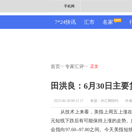
手机网
7*24快讯
汇市
名家
首页
专家汇评
>>
>>
正文
田洪良：6月30日
2025-06-30 08:11:17
来源：外汇网特约
作
从技术上来看，美指上周五上涨在97.
元短线下跌后有可能保持上涨的走势。如
会指向97.60--97.80之间。今天美指短线阻