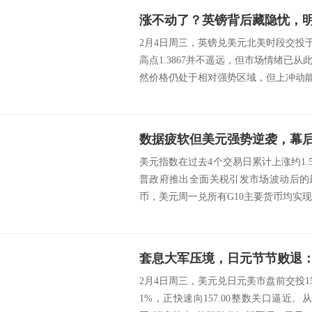
涨不动了？英镑背后藏隐忧，
2月4日周三，英镑兑美元北美时段交投于
高点1.3867并不遥远，但市场情绪已
然价格仍处于相对强势区域，但上冲动能明
数据疲软但美元强势逆袭，幕
美元指数在过去4个交易日累计上涨约1.
普政府推出全面关税引发市场波动后的
币，美元周一兑所有G10主要货币均实现走
套息大军压境，日元节节败退
2月4日周三，美元兑日元美市盘前交投15
1%，正快速向157.00整数关口逼近