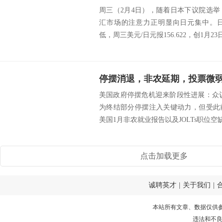
周三（2月4日），随着日本下议院选举
汇市场的注意力正明显向日元集中。
低，周三美元/日元报156.622，创1月23日
停摆消退，非农延期，投票微
美国政府停摆危机迎来阶段性进展：众议
为终结部分停摆注入关键动力，但受此
美国1月非农就业报告以及JOLTs职位空缺
点击加载更多
诚聘英才
|
关于我们
|
本站所有文章、数据仅供
违法和不