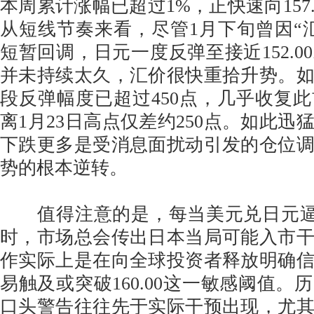
本周累计涨幅已超过1%，正快速向157
从短线节奏来看，尽管1月下旬曾因“
短暂回调，日元一度反弹至接近152.0
并未持续太久，汇价很快重拾升势。
段反弹幅度已超过450点，几乎收复
离1月23日高点仅差约250点。如此迅
下跌更多是受消息面扰动引发的仓位
势的根本逆转。
值得注意的是，每当美元兑日元逼近1
时，市场总会传出日本当局可能入市
作实际上是在向全球投资者释放明确
易触及或突破160.00这一敏感阈值。
口头警告往往先于实际干预出现，尤