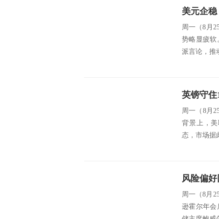
美元企稳
周一（8月
势略显疲软
派言论，推
英镑守住
周一（8月
背景上，美
态，市场据
风险偏好
周一（8月2
逊霍尔年会
储主席鲍威