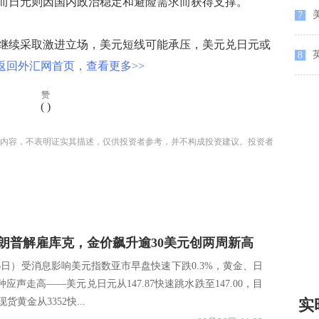
而日元则因国内政治稳定和避险需求而获得支撑。
7
续采取激进立场，美元短线可能承压，美元兑日元或
英
8
返回外汇网首页，查看更多>>
赞
(
)
内容，不表明证实其描述，仅供投资者参考，并不构成投资建议。投资者
朗普解雇库克，金价飙升逾30美元创两周新高
26日）受消息影响美元指数亚市早盘快速下跌0.3%，黄金、日
应声走高——美元兑日元从147.87快速跳水跌至147.00，目
实
现货黄金从3352快...