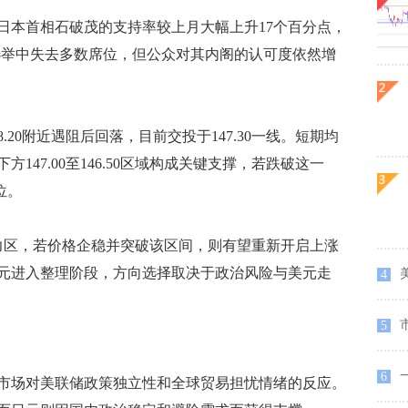
本首相石破茂的支持率较上月大幅上升17个百分点，
会选举中失去多数席位，但公众对其内阁的认可度依然增
0附近遇阻后回落，目前交投于147.30一线。短期均
47.00至146.50区域构成关键支撑，若跌破这一
位。
要阻力区，若价格企稳并突破该区间，则有望重新开启上涨
元进入整理阶段，方向选择取决于政治风险与美元走
美
4
5
一
6
场对美联储政策独立性和全球贸易担忧情绪的反应。