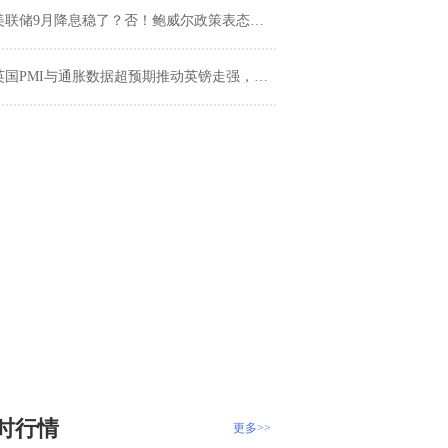
美联储9月降息稳了？否！鲍威尔政策表态仍暗藏玄机
国PMI与通胀数据超预期推动英镑走强，欧元兑英镑维持区间震荡
时行情
更多>>