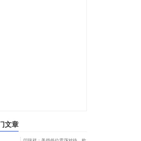
门文章
闫瑞祥：美指低位震荡对待，欧