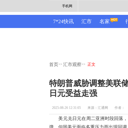
手机网
7*24快讯
汇市
名家
首页
汇市观察
>>
>>
正文
特朗普威胁调整美联
日元受益走强
2025-08-26 12:31:05
来源：汇通网
作者：
美元兑日元在周二亚洲时段回落，徘徊
弹，但因美元面临多重压力而出现回调