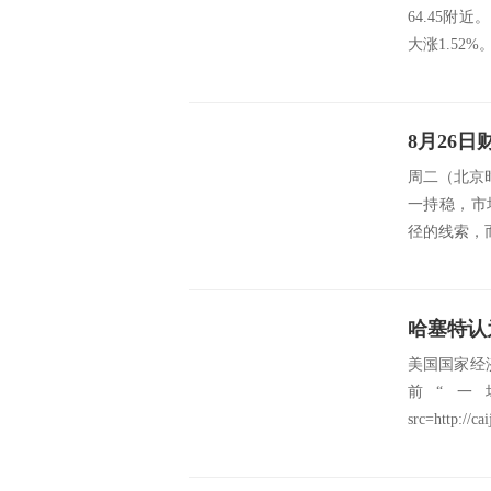
64.45附
大涨1.52%
周二（北京时
一持稳，市
径的线索，
哈塞特认
美国国家经
前“一
src=http://cai