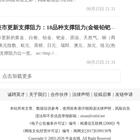
08月25日 21:31
8月25日美市更新支撑阻力：18品种支撑阻力(金银铂钯原油天然气铜及十大货币对)
美市更新的黄金、白银、铂金、钯金、原油、天然气、铜（商
美元指数、欧元、英镑、日元、瑞郎、澳元、加元、纽元(热
阻力位一览。 src=http://...
08月25日 21:31
点击加载更多
诚聘英才
|
关于我们
|
合作伙伴
|
法律声明
|
征稿启事
|
友链申请
本站所有文章、数据仅供参考，使用前务请仔细阅读
法律声明
，风险自负
违法和不良信息举报邮箱：
zixun@cnfol.net
《电子公告服务许可证》编号：闽通信互联网 [2008]1 号
《网络文化经营许可证》编号：闽网文[2017]6399130号
Copyright © 2003-2026 中金在线. All Right Reserved.