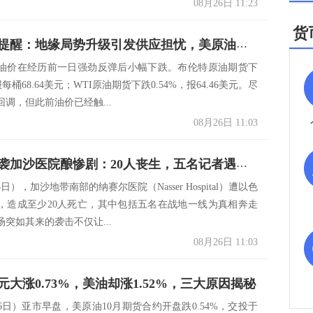
08月26日 11:23
货
原油交易提醒：地缘局势升级引发供应担忧，美原油延续反弹
油价在经历前一日强劲反弹后小幅下跌。布伦特原油期货下
报每桶68.64美元；WTI原油期货下跌0.54%，报64.46美元。尽
调，但此前油价已经触...
08月26日 11:03
以色列空袭加沙医院酿惨剧：20人丧生，五名记者遇难，国际社会震怒！
日），加沙地带南部的纳赛尔医院（Nasser Hospital）遭以色
，造成至少20人死亡，其中包括五名在战地一线为真相奔走
突如其来的袭击不仅让...
08月26日 11:03
元大涨0.73%，美油却涨1.52%，三大原因揭秘
6日）亚市早盘，美原油10月期货合约开盘跌0.54%，交投于