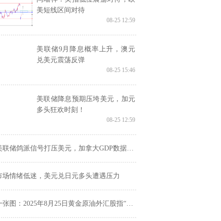
美短线区间对待
08-25 12:59
美联储9月降息概率上升，澳元
兑美元震荡反弹
08-25 15:46
美联储降息预期压垮美元，加元
多头狂欢时刻！
08-25 12:59
联储鸽派信号打压美元，加拿大GDP数据在即，美元兑加元徘徊1.3820下方
市场情绪低迷，美元兑日元多头遭遇压力
张图：2025年8月25日黄金原油外汇股指“枢纽点+多空持仓信号”一览