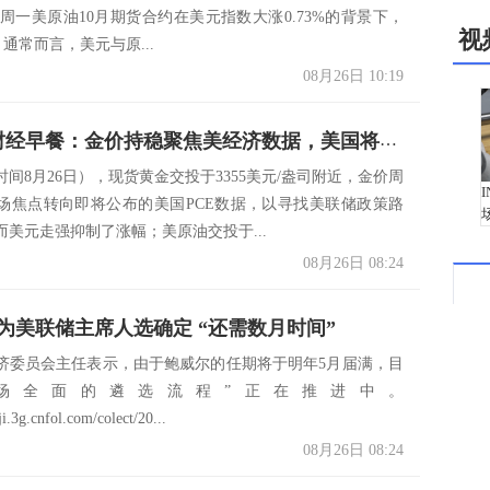
近。周一美原油10月期货合约在美元指数大涨0.73%的背景下，
视
。通常而言，美元与原...
08月26日 10:19
8月26日财经早餐：金价持稳聚焦美经济数据，美国将铜钾盐列入关键矿物清单，特朗普将对医药征收关税
间8月26日），现货黄金交投于3355美元/盎司附近，金价周
场焦点转向即将公布的美国PCE数据，以寻找美联储政策路
而美元走强抑制了涨幅；美原油交投于...
08月26日 08:24
为美联储主席人选确定 “还需数月时间”
济委员会主任表示，由于鲍威尔的任期将于明年5月届满，目
场全面的遴选流程”正在推进中。
ji.3g.cnfol.com/colect/20...
08月26日 08:24