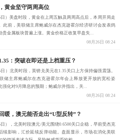
，黄金坚守两周高位
25日）美盘时段，黄金在上周五触及两周高点后，本周开局走
。此前，美联储主席鲍威尔在杰克逊霍尔经济研讨会发表鸽
动贵金属板块普遍上涨。黄金价格正收复早盘失...
08月26日 08:24
1.35：突破在即还是上档重压？
25日）北美时段，英镑兑美元在1.35关口上方保持偏强震荡。
联储主席鲍威尔在杰克逊霍尔年会上释放更开放的宽松姿
此强化对9月降息的预期；鲍威尔并指出，关...
08月26日 08:24
回暖，澳元能否走出“U型反转”？
5日），北美时段澳元/美元围绕0.6500关口企稳，早前受杰克
后续影响，汇价延续反弹动能。盘面显示，市场在消化美联
尔的鸽派表述之际，风险敏感货币的相...