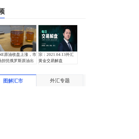
频
INE原油收盘上涨，市
宗：2021.04.13外汇
场担忧俄罗斯原油出
黄金交易解盘
口受阻
外汇专题
图解汇市
盛文兵：通胀预期再
栾雪：4月13日黄金外
度升温 且看美联储如
汇上证解盘
何应对