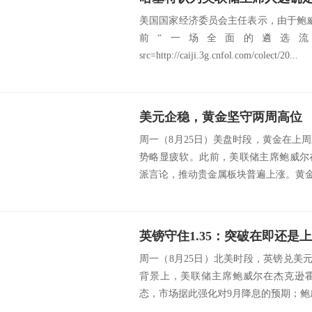
美国国家经济委员会主任表示，由于鲍
前“一场全面的遴选流
src=http://caiji.3g.cnfol.com/colect/20...
美元企稳，黄金坚守两周高位
周一（8月25日）美盘时段，黄金在上
势略显疲软。此前，美联储主席鲍威尔
派言论，推动贵金属板块普遍上涨。黄金价
英镑守住1.35：突破在即还是
周一（8月25日）北美时段，英镑兑美元
背景上，美联储主席鲍威尔在杰克逊
态，市场据此强化对9月降息的预期；鲍威