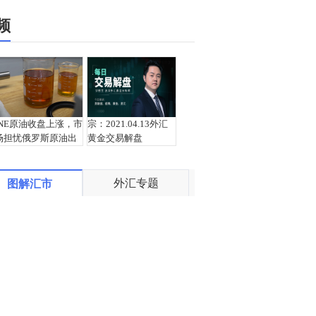
频
INE原油收盘上涨，市
宗：2021.04.13外汇
场担忧俄罗斯原油出
黄金交易解盘
口受阻
外汇专题
图解汇市
盛文兵：通胀预期再
栾雪：4月13日黄金外
度升温 且看美联储如
汇上证解盘
何应对