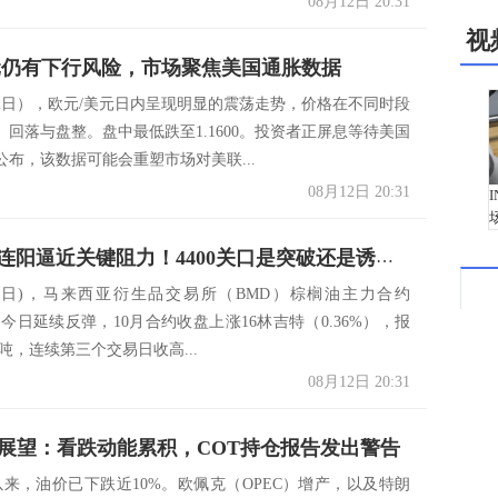
08月12日 20:31
视
元仍有下行风险，市场聚焦美国通胀数据
12日），欧元/美元日内呈现明显的震荡走势，价格在不同时段
、回落与盘整。盘中最低跌至1.1600。投资者正屏息等待美国
公布，该数据可能会重塑市场对美联...
08月12日 20:31
棕榈油三连阳逼近关键阻力！4400关口是突破还是诱多？
12日)，马来西亚衍生品交易所（BMD）棕榈油主力合约
3）今日延续反弹，10月合约收盘上涨16林吉特（0.36%），报
特/吨，连续第三个交易日收高...
08月12日 20:31
油展望：看跌动能累积，COT持仓报告发出警告
以来，油价已下跌近10%。欧佩克（OPEC）增产，以及特朗