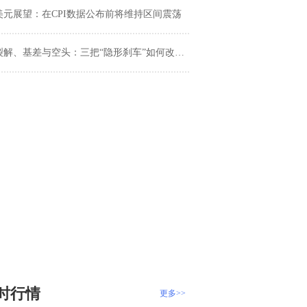
美元展望：在CPI数据公布前将维持区间震荡
裂解、基差与空头：三把“隐形刹车”如何改写本周行情？
时行情
更多>>