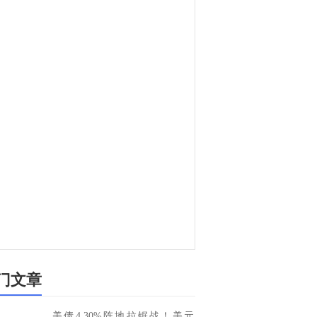
门文章
美债4.30%阵地拉锯战！美元