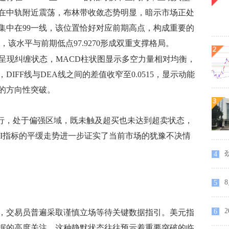
在中轨附近震荡，布林带收敛态势明显，暗示市场正处
集中在99一线，该位置恰好对应前期高点，构成重要的
近，该水平与前期低点97.9270形成双重支撑格局。
呈现纠缠状态，MACD柱状图显示多空力量相对均衡，
IFF线与DEA线之间的差值收窄至0.0515，显示动能
的方向性突破。
平运行，处于偏强区域，既未触及超买也未达到超卖状态，
SI指标的平缓走势进一步证实了当前市场的犹豫不决情
劲
4
8
5
6
交易员普遍采取谨慎立场等待关键数据指引。美元指
据的高度关注，这种静默状态往往预示着重要突破的临