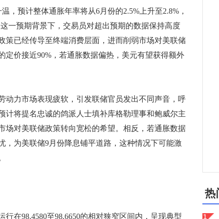
，预计整体通胀年率将从6月份的2.5%上升至2.8%，
。这一预期背景下，交易员对超出预期的数据保持高度
政策已经传导至终端消费层面，进而削弱市场对美联储
的定价接近90%，若通胀数据偏热，美元有望获得额外
动力市场表现疲软，引发联储官员发出不同声音，呼
预计将提名忠诚的鸽派人士填补库格勒理事和鲍威尔主
市场对美联储政策转向宽松的希望。相反，若通胀数据
忧，为美联储9月份降息铺平道路，这种情况下可能激
。
热
8.4580至98.6650的相对狭窄区间内，呈现典型