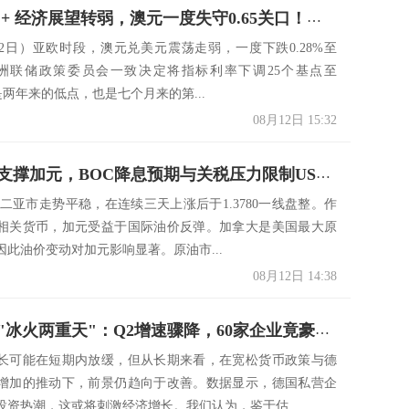
降息落地 + 经济展望转弱，澳元一度失守0.65关口！美国 CPI 今夜来袭，能否改写汇率走向？
12日）亚欧时段，澳元兑美元震荡走弱，一度下跌0.28%至
3。澳洲联储政策委员会一致决定将指标利率下调25个基点至
这是两年来的低点，也是七个月来的第...
08月12日 15:32
油价反弹支撑加元，BOC降息预期与关税压力限制USD/CAD涨势
D周二亚市走势平稳，在连续三天上涨后于1.3780一线盘整。作
相关货币，加元受益于国际油价反弹。加拿大是美国最大原
因此油价变动对加元影响显著。原油市...
08月12日 14:38
欧洲经济"冰火两重天"：Q2增速骤降，60家企业竟豪掷4.8万亿押注反转！
长可能在短期内放缓，但从长期来看，在宽松货币政策与德
增加的推动下，前景仍趋向于改善。数据显示，德国私营企
投资热潮，这或将刺激经济增长。我们认为，鉴于估...