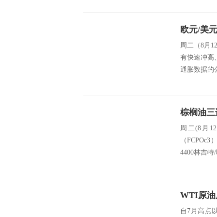
欧元/美
周二（8月
有快速冲高
通胀数据的
周二(8月
（FCPOc
4400林吉
WTI原
自7月高点