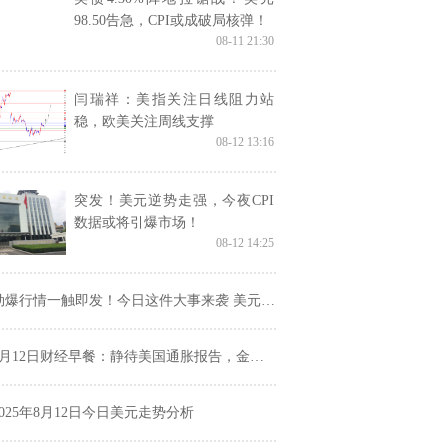
98.50告急，CPI或成破局核弹！
08-11 21:30
闫瑞祥：美指关注日线阻力站
稳，欧美关注周线支撑
08-12 13:16
突发！美元逆势走强，今夜CPI
数据或将引爆市场！
08-12 14:25
爆行情一触即发！今日这件大事来袭 美元指数、日元、欧元、英镑、澳元和人民币技术前景分析
月12日财经早餐：静待美国通胀报告，金价持稳于3350附近，特朗普提名下一任劳工统计局局长
2025年8月12日今日美元走势分析