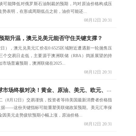
谈可能降低对俄罗斯石油制裁的预期，均对原油价格构成压
走势表明，在形成周期低点之前，油价可能还...
08月12日 20:31
预期升温，澳元兑美元能否守住关键支撑？
2日），澳元兑美元汇价在0.6525区域附近遭遇新一轮抛售压
三个交易日走低，主要源于澳洲联储（RBA）鸽派展望的持
市场普遍预期，澳洲联储在2025...
08月12日 20:31
CPI夜全球市场终极对决！黄金、原油、美元、欧元、澳元“生死线”全解析
二（8月12日）交易谨慎，投资者等待美国最新消费者价格指
）数据——这份关键指标可能重塑美联储政策预期。美元汇率保
金因美元走势疲软预期小幅上涨，原油价格...
08月12日 20:31