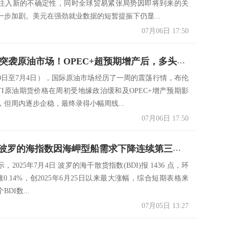
注入新的不确定性，同时全球贸易紧张局势因即将到来的关
一步加剧。美元在强劲就业数据的短暂提振下仍显...
07月06日 17:50
"闪电战"突袭原油市场！OPEC+超预期增产后，多头何时展开"诺曼底反击"？
30日至7月4日），国际原油市场经历了一周的震荡行情，布伦
TI原油期货价格在周初受地缘政治缓和及OPEC+增产预期影
，但周内逐步企稳，最终录得小幅周线...
07月06日 17:50
一张图：波罗的海指数因海岬型船需求下降连续第三周下跌
2025年7月4日 波罗的海干散货指数(BDI)报 1436 点，环
涨0.14%，创2025年6月25日以来最大涨幅，综合短期表格来
BDI数...
07月05日 13:27