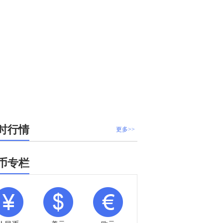
时行情
更多>>
币专栏