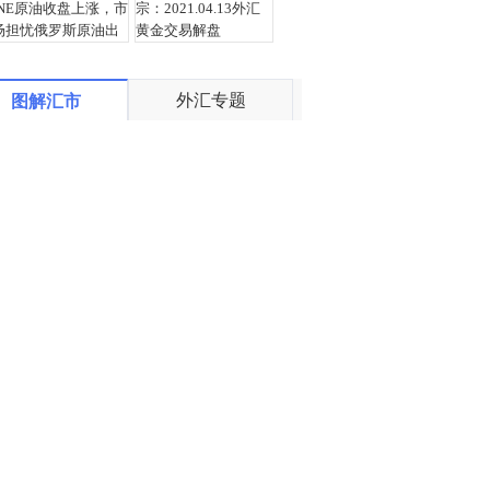
INE原油收盘上涨，市
宗：2021.04.13外汇
场担忧俄罗斯原油出
黄金交易解盘
口受阻
外汇专题
图解汇市
盛文兵：通胀预期再
栾雪：4月13日黄金外
度升温 且看美联储如
汇上证解盘
何应对
宗：2021.04.12外汇
栾雪：4月12日黄金外
黄金交易解盘
汇上证解盘