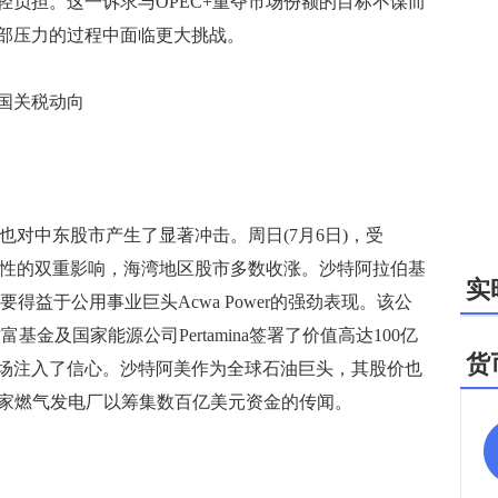
负担。这一诉求与OPEC+重夺市场份额的目标不谋而
部压力的过程中面临更大挑战。
国关税动向
对中东股市产生了显著冲击。周日(7月6日)，受
定性的双重影响，海湾地区股市多数收涨。沙特阿拉伯基
实
主要得益于公用事业巨头Acwa Power的强劲表现。该公
金及国家能源公司Pertamina签署了价值高达100亿
货
场注入了信心。沙特阿美作为全球石油巨头，其股价也
五家燃气发电厂以筹集数百亿美元资金的传闻。