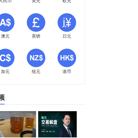
人民币
美元
欧元
澳元
英镑
日元
加元
纽元
港币
频