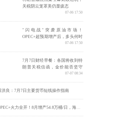
关税阴云笼罩美仍显疲态
07-06 17:50
"闪电战"突袭原油市场！
OPEC+超预期增产后，多头何时
07-06 17:50
展开"诺曼底反击"？
7月7日财经早餐：各国将收到特
朗普关税信函，金价能否坚守
07-07 08:34
3330关口？OPEC+同意超预期增
产
田洪良：7月7日主要货币短线操作指南
PEC+火力全开！8月增产54.8万桶/日，海湾市场多数上涨，关注美国关税最后期限