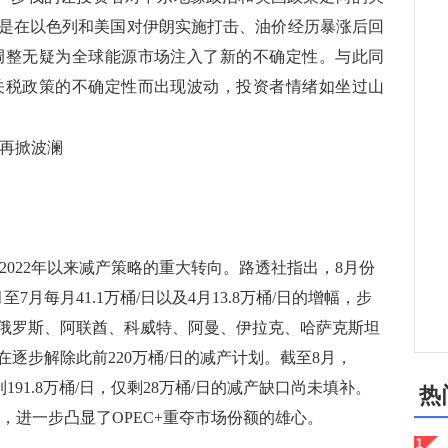
是在以色列和美国对伊朗实施打击、油价经历暴涨后回
略调整无疑为全球能源市场注入了新的不确定性。与此同
国关税政策的不确定性而出现波动，投资者情绪如坐过山
场再掀波澜
022年以来减产策略的重大转向。路透社指出，8月份
至7月每月41.1万桶/日以及4月13.8万桶/日的增幅，步
俄罗斯、阿联酋、科威特、阿曼、伊拉克、哈萨克斯坦
逐步解除此前220万桶/日的减产计划。截至8月，
191.8万桶/日，仅剩28万桶/日的减产缺口尚未填补。
热
日，进一步凸显了OPEC+重夺市场份额的雄心。