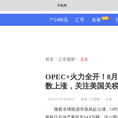
手机网
7*24快讯
汇市
名家
首页
汇市观察
>>
>>
正文
OPEC+火力全开！8月
数上涨，关注美国关
2025-07-07 09:04:01
来源：汇通网
作者：
随着全球能源市场风起云涌，OPEC
将每日石油产量提升54.8万桶，这