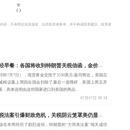
赞
(
)
内容，不表明证实其描述，仅供投资者参考，并不构成投资建议。投资者
7月7日财经早餐：各国将收到特朗普关税信函，金价能否坚守3330关口？OPEC+同意超预期增产
时间7月7日），现货黄金交投于3330美元/盎司附近，美国总
减税议案上周四在国会扫除了最后一道障碍，美国上周五开
函，具体说明由这些国家进口到美国的商品...
07月07日 08:34
特朗普减税法案引爆财政危机，关税阴云笼罩美仍显疲态
场在本周经历了剧烈波动，特朗普的“大而美法案”闯关成功