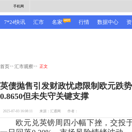
手机网
7*24快讯
汇市
名家
行情
数据中心
资
首页
汇市观察
>>
>>
正文
英债抛售引发财政忧虑限制欧元跌势，
0.8650但未失守关键支撑
2025-07-03 16:08:11
来源：汇通网
作者：
欧元兑英镑周四小幅下挫，交投于0.