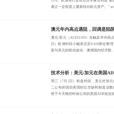
15%。欧洲央行首席经济学家菲利普·
者正一定程度上重新转向欧元资产。” src=htt
澳元年内高点遇阻，回调是陷
澳元/美元（AUD/USD）在触及年内高点
日）欧洲时段小幅承压至0.656附近
面与美元的联动波动：澳洲国内经济数..
周三（7月2日）欧盘时段，美元对加
二公布的强劲美国职位空缺和制造业数
将于今天晚些时候公布的美国ADP就业报告。 