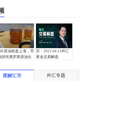
频
INE原油收盘上涨，市
宗：2021.04.13外汇
场担忧俄罗斯原油出
黄金交易解盘
口受阻
外汇专题
图解汇市
盛文兵：通胀预期再
栾雪：4月13日黄金外
度升温 且看美联储如
汇上证解盘
何应对