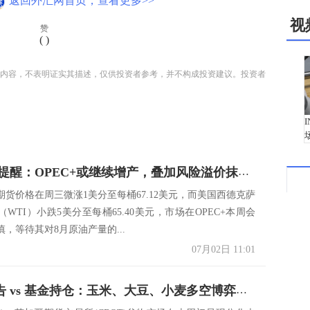
返回外汇网首页，查看更多>>
视
赞
(
)
内容，不表明证实其描述，仅供投资者参考，并不构成投资建议。投资者
原油交易提醒：OPEC+或继续增产，叠加风险溢价抹平，油价维持小幅震荡
期货价格在周三微涨1美分至每桶67.12美元，而美国西德克萨
WTI）小跌5美分至每桶65.40美元，市场在OPEC+本周会
，等待其对8月原油产量的...
07月02日 11:01
USDA报告 vs 基金持仓：玉米、大豆、小麦多空博弈，谁在主导破位倒计时？