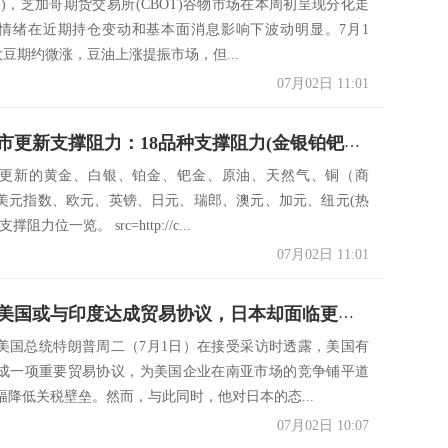
日)，芝加哥期货交易所(CBOT)谷物市场在本周初呈现分化走
情绪在近期持仓变动和基本面消息影响下波动明显。7月1
大豆期约微涨，豆油上涨提振市场，但...
07月02日 11:01
7月2日亚市更新支撑阻力：18品种支撑阻力(金银铂钯原油天然气铜及十大货币对)
市更新的黄金、白银、铂金、钯金、原油、天然气、铜（商
美元指数、欧元、英镑、日元、瑞郎、澳元、加元、纽元(热
阻力位一览。 src=http://c...
07月02日 11:01
特朗普：美国或与印度达成贸易协议，日本却面临更高关税威胁！
美国总统特朗普周二（7月1日）在接受采访时透露，美国有
成一项重要贸易协议，为美国企业在南亚市场的竞争铺平道
幅降低关税壁垒。然而，与此同时，他对日本的态...
07月02日 10:07