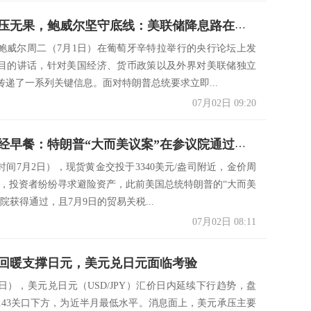
特朗普施压无果，鲍威尔坚守底线：美联储降息路在何方？
鲍威尔周二（7月1日）在葡萄牙辛特拉举行的央行论坛上发
目的讲话，针对美国经济、货币政策以及外界对美联储独立
传递了一系列关键信息。面对特朗普总统要求立即...
07月02日 09:20
7月2日财经早餐：特朗普“大而美议案”在参议院通过，避险需求提振金价，鲍威尔保持灵活性
时间7月2日），现货黄金交投于3340美元/盎司附近，金价周
%，投资者纷纷寻求避险资产，此前美国总统特朗普的“大而美
院获得通过，且7月9日的贸易关税...
07月02日 08:11
回暖支撑日元，美元兑日元面临考验
1日），美元兑日元（USD/JPY）汇价日内延续下行趋势，盘
143关口下方，为近半月最低水平。消息面上，美元承压主要