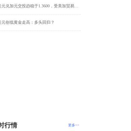
元兑加元交投趋稳于1.3600，受美加贸易缓和与美联储不确定性双重影响
美元创低黄金走高：多头回归？
时行情
更多>>