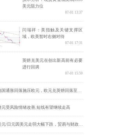
美元阻力位
07-01 13:37
闫瑞祥：美指触及关键支撑区
域，欧美暂时右侧对待
07-01 17:31
英镑兑美元在创出新高前有必要
进行回调
07-01 15:59
国通胀回落施压欧元，欧元兑英镑回落至0.8575，聚焦欧元区通胀与BoE行长讲话
澳元受风险情绪改善,短线有望继续走高
美元/日元因美元走弱大幅下跌，贸易与财政担忧加剧