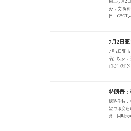
周三(7月2
势，交易者
日，CBOT
7月2日亚
品）以及：
门货币对)的支撑
据路孚特，
望与印度达
路，同时大