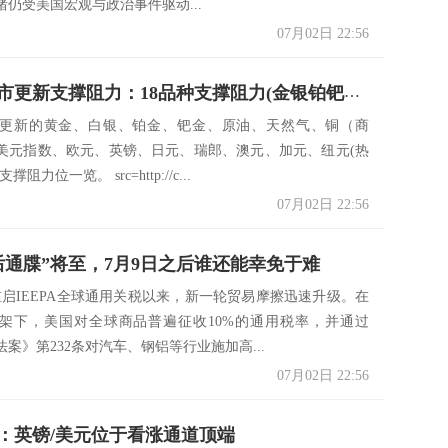
仍受美国宏观与政治事件驱动...
07月02日 22:56
7月2日美市更新支撑阻力：18品种支撑阻力(金银铂钯原油天然气铜及十大货币对)
市更新的黄金、白银、铂金、钯金、原油、天然气、铜（商
美元指数、欧元、英镑、日元、瑞郎、澳元、加元、纽元(热
阻力位一览。 src=http://c...
07月02日 22:56
后通牒”将至，7月9日之后谁还能幸免于难
重启IEEPA全球通用关税以来，新一轮贸易摩擦迅速升级。在
架下，美国对全球商品普遍征收10%的通用税率，并通过
案》第232条对汽车、钢铝等行业施加高...
07月02日 22:56
：英镑/美元位于看涨通道顶端