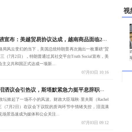
视
特朗普重磅宣布：美越贸易协议达成，越南商品面临20%关税新政！
格局风云变幻的当下，美国总统特朗普再次抛出一枚重磅“贸
三（7月2日），特朗普通过其社交平台Truth Social宣布，美
主义共和国正式达成一项新...
07月03日 10:16
英国财相泪洒议会引热议，斯塔默紧急力挺平息辞职风波！
政坛掀起了一场不小的风波。财政大臣瑞秋·里夫斯（Rachel
s）周三（7月2日）在议会下议院的质询环节中情绪失控，泪流满
场景迅速成为媒体和公众关注...
07月03日 09:12