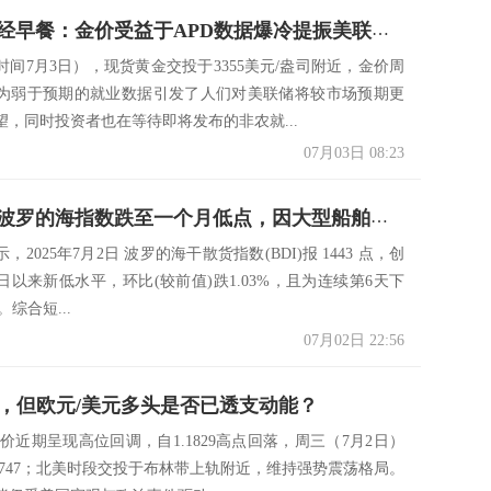
7月3日财经早餐：金价受益于APD数据爆冷提振美联储更早降息希望，美越达成贸易协议，聚焦非农数据
时间7月3日），现货黄金交投于3355美元/盎司附近，金价周
为弱于预期的就业数据引发了人们对美联储将较市场预期更
望，同时投资者也在等待即将发布的非农就...
07月03日 08:23
一张图：波罗的海指数跌至一个月低点，因大型船舶运费下跌
2025年7月2日 波罗的海干散货指数(BDI)报 1443 点，创
月3日以来新低水平，环比(较前值)跌1.03%，且为连续第6天下
。综合短...
07月02日 22:56
利，但欧元/美元多头是否已透支动能？
价近期呈现高位回调，自1.1829高点回落，周三（7月2日）
.1747；北美时段交投于布林带上轨附近，维持强势震荡格局。