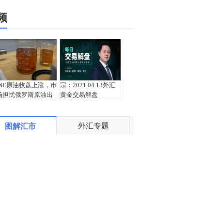
频
INE原油收盘上涨，市
宗：2021.04.13外汇
场担忧俄罗斯原油出
黄金交易解盘
口受阻
外汇专题
图解汇市
盛文兵：通胀预期再
栾雪：4月13日黄金外
度升温 且看美联储如
汇上证解盘
何应对