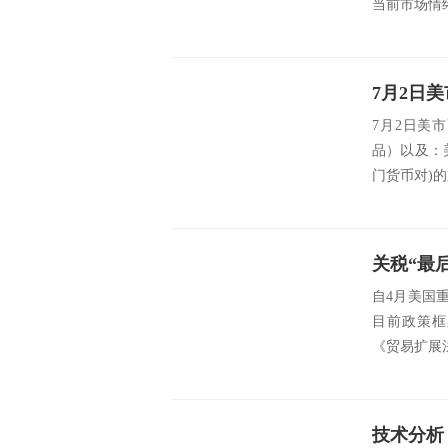
当前市场情绪
7月2日美
品）以及：
门货币对)的支撑
关税“最
自4月美国
目前政策框
《贸易扩展法
技术分析