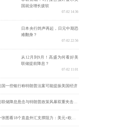
国就业增长疲软
07-02 14:36
日本央行鸽声再起，日元中期恐
难翻身？
07-02 22:56
从12月到9月！高盛为何看好美
联储提前降息？
07-02 11:01
美国一些银行称特朗普法案可能提振美国经济
联储降息悬念与特朗普政策风暴双重夹击！美元在三年半低点附近挣扎
张图看18个直盘外汇支撑阻力：美元+欧系日系+商品货币+新兴货币(2025年7月2日)