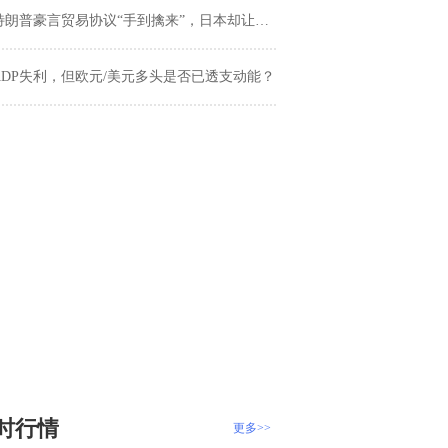
特朗普豪言贸易协议“手到擒来”，日本却让美国吃瘪！
ADP失利，但欧元/美元多头是否已透支动能？
时行情
更多>>