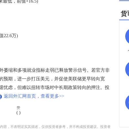
最低，前值+16.5)
货
2.6万)
外萎缩和多项就业指标走弱已释放警示信号。若官方非
的预期，进一步打压美元，并促使美联储更早转向宽
退忧虑，但难以扭转市场对中长期政策转向的押注。投
返回外汇网首页，查看更多>>
赞
(
)
内容，不表明证实其描述，仅供投资者参考，并不构成投资建议。投资者