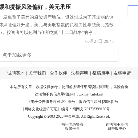
缓和提振风险偏好，美元承压
一度重塑了美元的避险资产地位，但这也成为了其走弱的诱
球风险偏好升温，美元与美股指数的负相关性导致美元指数
。投资者将以色列与伊朗之间“十二日战争”的停...
06月27日 20:45
点击加载更多
诚聘英才
|
关于我们
|
合作伙伴
|
法律声明
|
征稿启事
|
友链申请
本站所有文章、数据仅供参考，使用前务请仔细阅读
法律声明
，风险自负
违法和不良信息举报邮箱：
zixun@cnfol.net
《电子公告服务许可证》编号：闽通信互联网 [2008]1 号
《网络文化经营许可证》编号：闽网文[2017]6399130号
Copyright © 2003-2026 中金在线. All Right Reserved.
福州网络警察
违法和不良信
报警平台
息举报中心