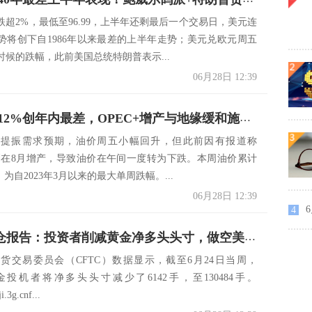
跌超2%，最低至96.99，上半年还剩最后一个交易日，美元连
势将创下自1986年以来最差的上半年走势；美元兑欧元周五
时候的跌幅，此前美国总统特朗普表示...
06月28日 12:39
油价周跌12%创年内最差，OPEC+增产与地缘缓和施压，下周非农遇上独立日假期，市场反应或延后
观提振需求预期，油价周五小幅回升，但此前因有报道称
 计划在8月增产，导致油价在午间一度转为下跌。本周油价累计
，为自2023年3月以来的最大单周跌幅。...
06月28日 12:39
6
4
CFTC持仓报告：投资者削减黄金净多头头寸，做空美元规模创两年最高
货交易委员会（CFTC）数据显示，截至6月24日当周，
黄金投机者将净多头头寸减少了6142手，至130484手。
ji.3g.cnf...