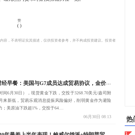
赞
(
)
内容，不表明证实其描述，仅供投资者参考，并不构成投资建议。投资者
6月30日财经早餐：美国与G7成员达成贸易协议，金价创一个月新低，OPEC+计划在8月增产拖累油价
间6月30日），现货黄金下跌，交投于3268.70美元/盎司附
月来新低，贸易乐观消息提振风险偏好，削弱黄金作为避险
；美原油下跌超1%，交投于64....
06月30日 08:13
热
美元创近40年最差上半年表现！鲍威尔鸽派+特朗普贸易战双杀，下周央行行长会谈定调