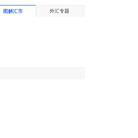
外汇专题
图解汇市
盛文兵：通胀预期再
栾雪：4月13日黄金外
度升温 且看美联储如
汇上证解盘
何应对
宗：2021.04.12外汇
栾雪：4月12日黄金外
黄金交易解盘
汇上证解盘
查看更多
盛文兵：鲍威尔称不