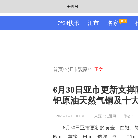
手机网
7*24快讯
汇市
名家
首页
汇市观察
>>
>>
正文
6月30日亚市更新支撑
钯原油天然气铜及十大
2025-06-30 10:18:03
来源：汇通网
作者：
6月30日亚市更新的黄金、白银、铂
欧元、英镑、日元、瑞郎、澳元、加元