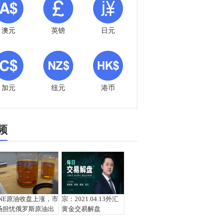
澳元
英镑
日元
加元
纽元
港币
频
INE原油收盘上涨，市
宗：2021.04.13外汇
场担忧俄罗斯原油出
黄金交易解盘
口受阻