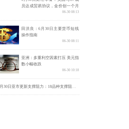
员达成贸易协议，金价创一个月
06-30 08:13
新低，OPEC+计划在8月增产拖
累油价
田洪良：6月30日主要货币短线
操作指南
06-30 08:11
亚洲：多重利空因素打压 美元指
数小幅收跌
06-30 10:18
月30日亚市更新支撑阻力：18品种支撑阻力(金银铂钯原油天然气铜及十大货币对)