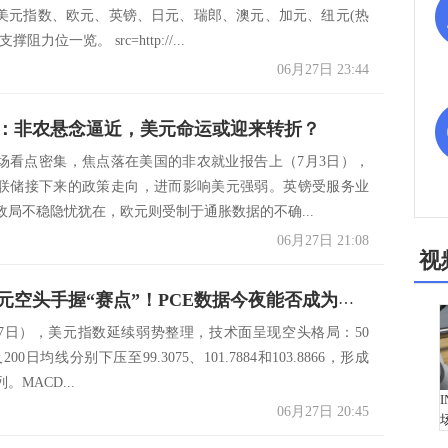
美元指数、欧元、英镑、日元、瑞郎、澳元、加元、纽元(热
阻力位一览。 src=http://...
06月27日 23:44
：非农悬念逼近，美元命运或迎来转折？
场看点密集，焦点落在美国的非农就业报告上（7月3日），
联储接下来的政策走向，进而影响美元强弱。英镑受服务业
政局不稳隐忧犹在，欧元则受制于通胀数据的不确...
06月27日 21:08
视
周末前美元空头手握“赛点”！PCE数据今夜能否成为多头援军？
27日），美元指数延续弱势整理，技术面呈现空头格局：50
200日均线分别下压至99.3075、101.7884和103.8866，形成
MACD...
06月27日 20:45