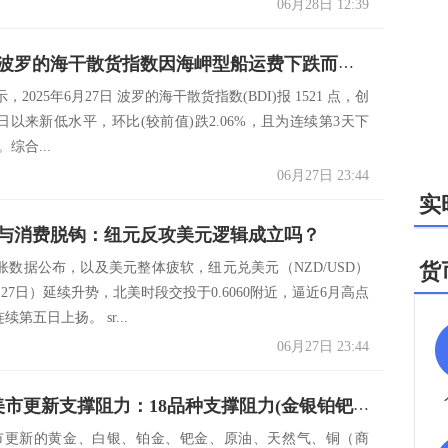
06月28日 12:39
一张图：波罗的海干散货指数因海岬型船运费下跌而录得周度下跌
2025年6月27日 波罗的海干散货指数(BDI)报 1521 点，创
月4日以来新低水平，环比(较前值)跌2.06%，且为连续第3天下
。综合...
06月27日 23:44
实
胀与消费脱钩：纽元反攻美元逻辑成立吗？
货
胀数据公布，以及美元整体疲软，纽元兑美元（NZD/USD）
27日）延续升势，北美时段交投于0.6060附近，逼近6月高点
连续第五日上扬。 sr...
06月27日 23:44
6月27日美市更新支撑阻力：18品种支撑阻力(金银铂钯原油天然气铜及十大货币对)
美市更新的黄金、白银、铂金、钯金、原油、天然气、铜（商