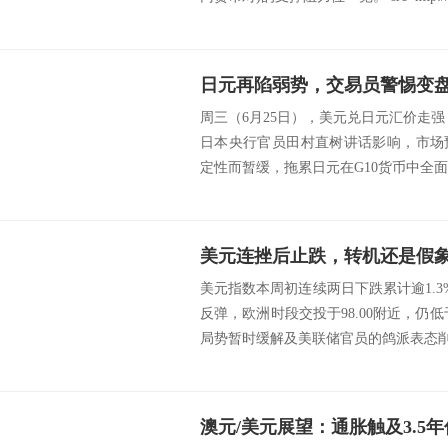
日元再陷弱势，交易员警惕变
周三（6月25日），美元兑日元汇价走强，
日本央行官员田村直树讲话影响，市场
定性而暂缓，拖累日元在G10货币中全面走
美元连挫后止跌，转机还是假
美元指数本周初连续两日下跌累计逾1.3
反弹，欧洲时段交投于98.00附近，仍低
局势暂时缓解及美联储官员的鸽派表态削.
澳元/美元展望：通胀触及3.5