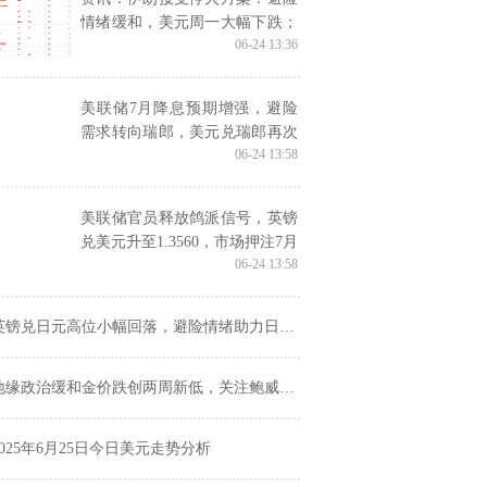
情绪缓和，美元周一大幅下跌；
06-24 13:36
金价失守3350，油价跳水6%
美联储7月降息预期增强，避险
需求转向瑞郎，美元兑瑞郎再次
06-24 13:58
走低
美联储官员释放鸽派信号，英镑
兑美元升至1.3560，市场押注7月
06-24 13:58
降息概率上升
英镑兑日元高位小幅回落，避险情绪助力日元反弹
地缘政治缓和金价跌创两周新低，关注鲍威尔国会证词
2025年6月25日今日美元走势分析