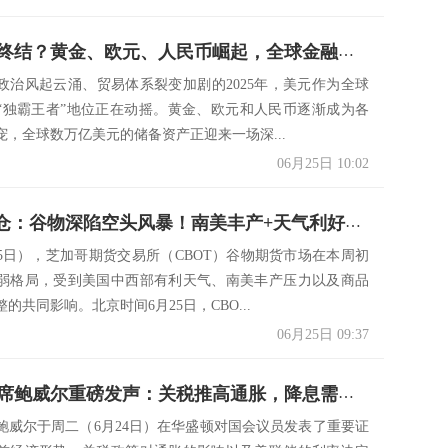
美元霸权终结？黄金、欧元、人民币崛起，全球金融版图重塑！
政治风起云涌、贸易体系裂变加剧的2025年，美元作为全球
“独霸王者”地位正在动摇。黄金、欧元和人民币逐渐成为各
宠，全球数万亿美元的储备资产正迎来一场深...
06月25日 10:02
CBOT持仓：谷物深陷空头风暴！南美丰产+天气利好，底部究竟在哪？
25日），芝加哥期货交易所（CBOT）谷物期货市场在本周初
弱格局，受到美国中西部有利天气、南美丰产压力以及商品
的共同影响。北京时间6月25日，CBO...
06月25日 09:37
美联储主席鲍威尔重磅发声：关税推高通胀，降息需谨慎等待！
鲍威尔于周二（6月24日）在华盛顿对国会议员发表了重要证