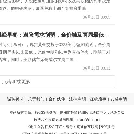
前经济形势、关税政策对通胀的影响以及美联储的利率决定
阐述。他明确表示，夏季关税上调可能推高通胀...
06月25日 09:09
6月25日财经早餐：避险需求削弱，金价触及两周最低，聚焦鲍威尔参议院半年度政策报告证词
间6月25日），现货黄金交投于3323美元/盎司附近，金价周
及两周多以来最低，此前伊朗和以色列宣布停火，削弱了对
需求，同时，美联储主席鲍威尔在周二国...
06月25日 08:12
点击加载更多
诚聘英才
|
关于我们
|
合作伙伴
|
法律声明
|
征稿启事
|
友链申请
本站所有文章、数据仅供参考，使用前务请仔细阅读
法律声明
，风险自负
违法和不良信息举报邮箱：
zixun@cnfol.net
《电子公告服务许可证》编号：闽通信互联网 [2008]1 号