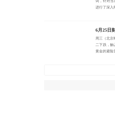
词，针对当
进行了深入
周三（北京时
二下跌，触
黄金的避险