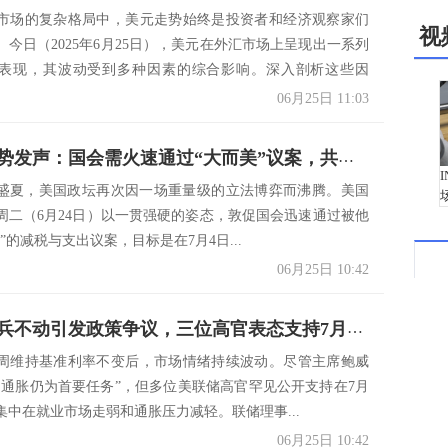
市场的复杂格局中，美元走势始终是投资者和经济观察家们
视
。今日（2025年6月25日），美元在外汇市场上呈现出一系列
表现，其波动受到多种因素的综合影响。深入剖析这些因
06月25日 11:03
特朗普强势发声：国会需火速通过“大而美”议案，共和党内部却陷分裂！
年的盛夏，美国政坛再次因一场重量级的立法博弈而沸腾。美国
周二（6月24日）以一贯强硬的姿态，敦促国会迅速通过被他
”的减税与支出议案，目标是在7月4日...
06月25日 10:42
美联储按兵不动引发政策争议，三位高官表态支持7月降息，市场押注转向鸽派路径
周维持基准利率不变后，市场情绪持续波动。尽管主席鲍威
制通胀仍为首要任务”，但多位美联储高官罕见公开支持在7月
集中在就业市场走弱和通胀压力减轻。联储理事...
06月25日 10:42