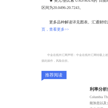
★ 美元/墨比索 USD/MXN的“日图
区间为20.0496-20.7243。
更多品种解读详见图表。汇通财经原
页，查看更多>>
中金在线外汇网声明：中金在线外汇网转载上述
据此操作，风险自担。
推荐阅读
利率分析
Columbi
能加息以及大幅