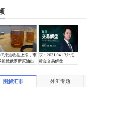
频
INE原油收盘上涨，市
宗：2021.04.13外汇
场担忧俄罗斯原油出
黄金交易解盘
口受阻
外汇专题
图解汇市
盛文兵：通胀预期再
栾雪：4月13日黄金外
度升温 且看美联储如
汇上证解盘
何应对