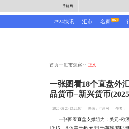
手机网
7*24快讯
汇市
名家
首页
汇市观察
>>
>>
正文
一张图看18个直盘外
品货币+新兴货币(2025
2025-06-25 13:25:07
来源：汇通网
作者：
一张图看直盘支撑阻力：美元+欧系日系
13:15，具体美元/欧元/日元/英镑/瑞