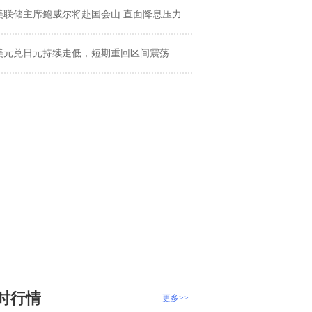
美联储主席鲍威尔将赴国会山 直面降息压力
美元兑日元持续走低，短期重回区间震荡
时行情
更多>>