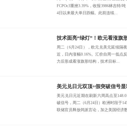
FCPOc3重挫3.39%，收报3986林吉特
4日以来最大单日跌幅。此前连续...
周二（6月24日），欧元兑美元延续隔夜涨
近，日内涨幅0.16%。汇价自周一低点反弹
力后形成看涨旗形结构，技术目标...
美元兑日元双顶+假突破信号显
美元兑日元近期在刷新六周高点至148.
破信号，周二（6月24日）欧洲时段于14
联储官员释放鸽派言论，加之美国经济数.