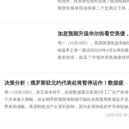
的涨势，投资者也暂时忽视了能源短缺和
期货价格录得连续第二个交易日下跌
油...
周一（10月18日），美国国债收益率曲
收益率之差一度达到2020年4月以来
胀的担忧，提高了市场对美联储最快
经...
决策分析：俄罗斯驻北约代表处将暂停运作！数据疲弱美元冲高回落 英国央行加息靴子恐很快落地、英镑却未涨反跌
周一(10月18日)，美元基本持平，此前数据显示美国9月工厂生产录得
个月来最大降幅，抹去稍早因预期美联储可能比先前预期更接近升息
带来的涨幅。美国制造业产出受到影响，因为全球持续的半导体短缺
低了汽...
10月19日 08: