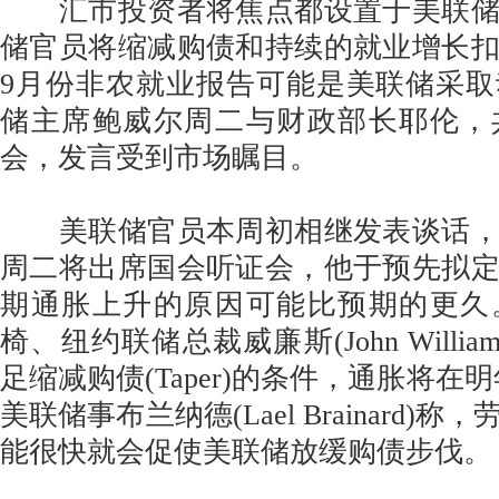
汇市投资者将焦点都设置于美联储
储官员将缩减购债和持续的就业增长
9月份非农就业报告可能是美联储采
储主席鲍威尔周二与财政部长耶伦，
会，发言受到市场瞩目。
美联储官员本周初相继发表谈话，
周二将出席国会听证会，他于预先拟
期通胀上升的原因可能比预期的更久
椅、纽约联储总裁威廉斯(John Willi
足缩减购债(Taper)的条件，通胀将在
美联储事布兰纳德(Lael Brainard)
能很快就会促使美联储放缓购债步伐。