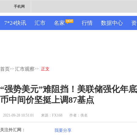
手机网
7*24快讯
汇市
名家
行情
数据中心
资
首页
汇市观察
>>
>>
正文
“强势美元”难阻挡！美联储强化年底
币中间价坚挺上调87基点
2021-09-28 10:51:01
来源：FX168
作者：佚名
关注外汇网：
我要分享