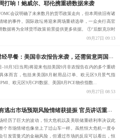
周打响！鲍威尔、耶伦携重磅数据来袭
FOMC会议明确了未来数月的货币政策走向，但本周依旧有诸
情绪的事件。国际政坛将迎来两场重磅选举，一众央行高官
磅数据将为全球货币政策前景提供更多依据。 ①“后默克尔时
09月27日 09:13
9月27日财经早餐：美国非农报告来袭，还需留意两国大选
7日-10月3日当周)将迎来包括美国9月非农报告在内的多个重磅
具体而言，包括来美国8月耐用品订单、欧元区9月景气指
PMI、欧元区9月CPI数据、美国8月PCE物价指数...
09月27日 08:53
美联储没有逃出市场预期风险情绪获提振 官员讲话重磅数据密集到来 下周金融市场重要指标和风险事件提醒
场经历了巨大的波动，恒大危机以及美联储重磅利率决议此
整个市场情绪也像坐上了过山车一样。虽然恒大危机一度令
会引发雷曼式的金融风险，但通过市场的反应可以看出，恒