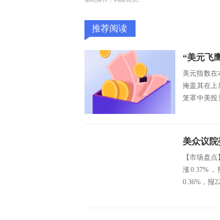
推荐阅读
美元指数在
掩盖其在上
笼罩中美投
中间价2...
【市场盘点】
涨0.37
0.36%，报