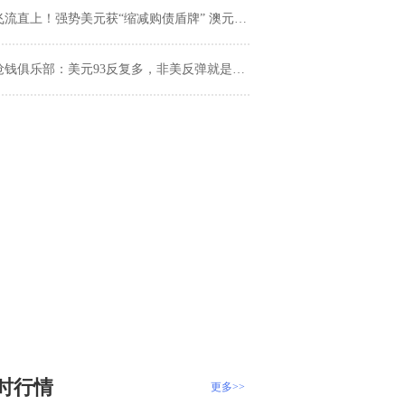
流直上！强势美元获“缩减购债盾牌” 澳元攀高 人民币中间价下调56基点
抢钱俱乐部：美元93反复多，非美反弹就是空！
时行情
更多>>