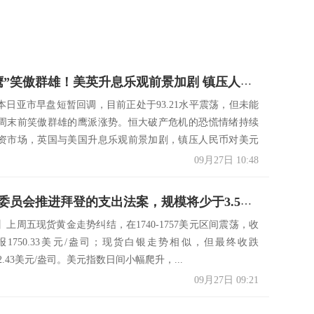
“美元飞鹰”笑傲群雄！美英升息乐观前景加剧 镇压人民币中间价下调96基点
本日亚市早盘短暂回调，目前正处于93.21水平震荡，但未能
周末前笑傲群雄的鹰派涨势。恒大破产危机的恐慌情绪持续
资市场，英国与美国升息乐观前景加剧，镇压人民币对美元
09月27日 10:48
美众议院委员会推进拜登的支出法案，规模将少于3.5万亿美元
上周五现货黄金走势纠结，在1740-1757美元区间震荡，收
%，报1750.33美元/盎司；现货白银走势相似，但最终收跌
22.43美元/盎司。美元指数日间小幅爬升，...
09月27日 09:21