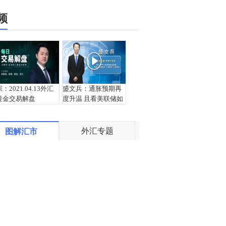
频
宗：2021.04.13外汇
盛文兵：通胀预期再
黄金交易解盘
度升温 且看美联储如
何应对
外汇专题
图解汇市
栾雪：4月13日黄金外
宗：2021.04.12外汇
汇上证解盘
黄金交易解盘