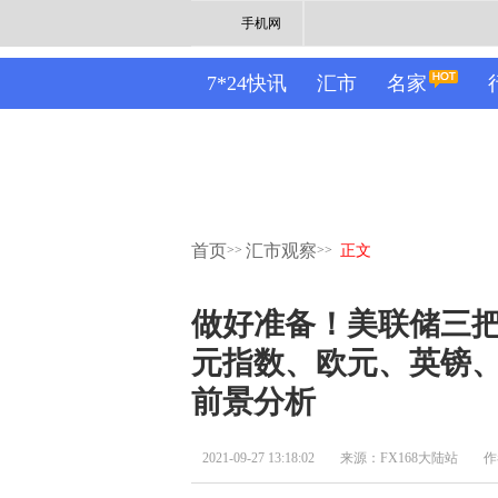
手机网
7*24快讯
汇市
名家
首页
汇市观察
>>
>>
正文
做好准备！美联储三把
元指数、欧元、英镑
前景分析
2021-09-27 13:18:02
来源：FX168大陆站
作