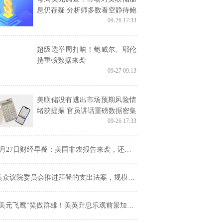
息仍存疑 分析师多数看空静待鲍
09-26 17:33
威尔更多表态
超级选举周打响！鲍威尔、耶伦
携重磅数据来袭
09-27 09:13
美联储没有逃出市场预期风险情
绪获提振 官员讲话重磅数据密集
09-26 17:33
到来 下周金融市场重要指标和风
险事件提醒
9月27日财经早餐：美国非农报告来袭，还需留意两国大选
美众议院委员会推进拜登的支出法案，规模将少于3.5万亿美元
美元飞鹰”笑傲群雄！美英升息乐观前景加剧 镇压人民币中间价下调96基点