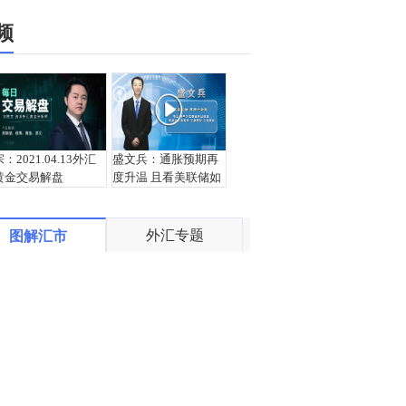
频
宗：2021.04.13外汇
盛文兵：通胀预期再
黄金交易解盘
度升温 且看美联储如
何应对
外汇专题
图解汇市
栾雪：4月13日黄金外
宗：2021.04.12外汇
汇上证解盘
黄金交易解盘