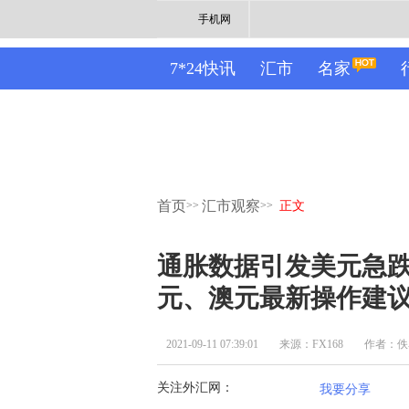
手机网
7*24快讯
汇市
名家
首页
汇市观察
>>
>>
正文
通胀数据引发美元急跌
元、澳元最新操作建
2021-09-11 07:39:01
来源：FX168
作者：佚
关注外汇网：
我要分享