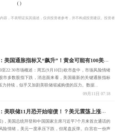
(
)
内容，不表明证实其描述，仅供投资者参考，并不构成投资建议。投资者
决策分析：美国通胀指标又“飙升”！黄金可能有100美元下行空间？
:00至22:30市场概述：周五(9月10日)欧市盘中，市场风险情绪
股市多数股指下跌，消息面来看，美国最新的关键通胀指标
压力持续，似乎又加剧美联储缩减购债的压力。数据...
09月11日 07:18
决策分析：美联储11月恐开始缩债！？美元震荡上涨、黄金美股本周遭受重挫
10日)，美国总统拜登和中国国家主席习近平7个月来首次通话的
风险情绪，美元一度承压下跌，但尾盘反弹。白宫在一份声