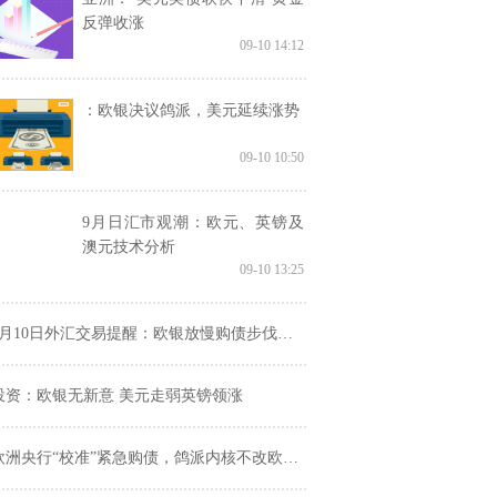
反弹收涨
09-10 14:12
：欧银决议鸽派，美元延续涨势
09-10 10:50
9月日汇市观潮：欧元、英镑及
澳元技术分析
09-10 13:25
月10日外汇交易提醒：欧银放慢购债步伐欧元上涨，美元追随美债收益率走低
投资：欧银无新意 美元走弱英镑领涨
欧洲央行“校准”紧急购债，鸽派内核不改欧元动力不足