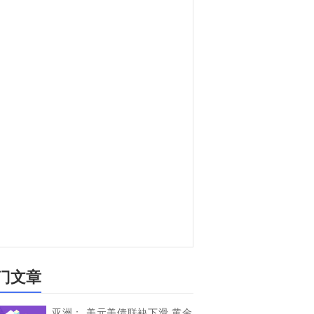
门文章
亚洲： 美元美债联袂下滑 黄金