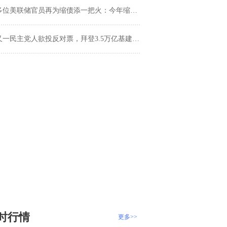
多位美联储官员再为缩债添一把火：今年缩债的大门依然敞开
又一民主党人欲投反对票，拜登3.5万亿基建法案危机四伏
时行情
更多>>