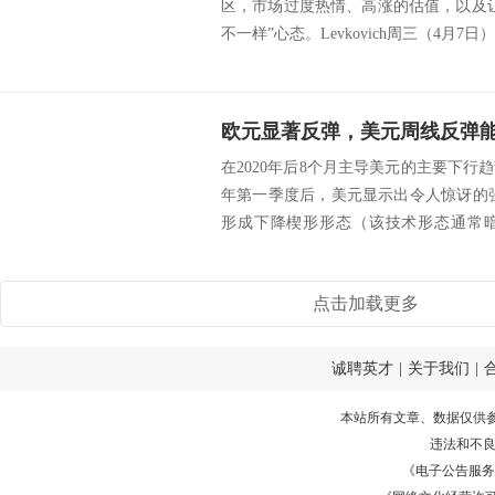
区，市场过度热情、高涨的估值，以及
不一样”心态。Levkovich周三（4月7日）
欧元显著反弹，美元周线反弹能
在2020年后8个月主导美元的主要下行趋
年第一季度后，美元显示出令人惊讶的
形成下降楔形形态（该技术形态通常
美...
点击加载更多
诚聘英才
|
关于我们
|
本站所有文章、数据仅供
违法和不
《电子公告服务许可证