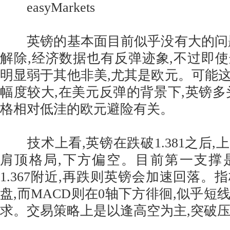
easyMarkets
英镑的基本面目前似乎没有大的问题
解除,经济数据也有反弹迹象,不过即
明显弱于其他非美,尤其是欧元。可能
幅度较大,在美元反弹的背景下,英镑多
格相对低洼的欧元避险有关。
技术上看,英镑在跌破1.381之后,
肩顶格局,下方偏空。目前第一支撑是1
1.367附近,再跌则英镑会加速回落。
盘,而MACD则在0轴下方徘徊,似乎短
求。交易策略上是以逢高空为主,突破