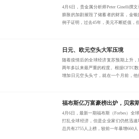
4月6日，贵金属分析师Peter Ginel
膨胀的加剧摧毁了储蓄者的财富，金银
例子证明，过去45年，美元不断贬值，但
日元、欧元空头大军压境
随着疫情后的全球经济复苏预期上升，
两年多以来最严重的程度。根据CFTC
增加日元空头头寸，就在一个月前，他
解释了日元...
福布斯亿万富豪榜出炉，贝索
4月6日，最新一期福布斯（Forbes）
打乱全球经济，但是企业家们仍然迅速增
总共有2755人上榜，较前一年暴增660人