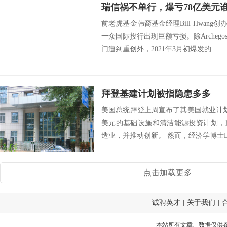
瑞信祸不单行，爆亏78亿美元
前老虎基金韩裔基金经理Bill Hwang创办的A
一众国际投行出现巨额亏损。除Archeg
门遭到重创外，2021年3月初爆发的...
拜登基建计划被指隐患多多
美国总统拜登上周宣布了其美国就业计
美元的基础设施和清洁能源投资计划，
造业，并推动创新。 然而，经济学博士Daniel
点击加载更多
诚聘英才
|
关于我们
|
本站所有文章、数据仅供