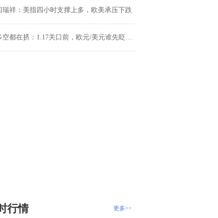
闫瑞祥：美指四小时支撑上多，欧美承压下跌
多空都在挤：1.17关口前，欧元/美元谁先眨眼？
时行情
更多>>