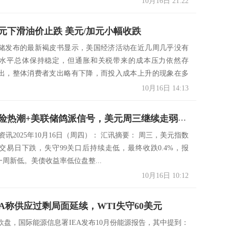
10月16日 21:22
元下滑油价止跌 美元/加元小幅收跌
储发布的最新褐皮书显示，美国经济活动在近几周几乎没有
水平总体保持稳定，但通胀和关税带来的成本压力依然存
出，整体消费者支出略有下降，而投入成本上升的现象在多
在。...
10月16日 14:13
资讯：避险热潮+美联储鸽派信号，美元周三继续走弱，金价四连阳攻克4200关口
市场资讯2025年10月16日（周四）： 汇讯摘要： 周三，美元指数
交易日下跌，失守99关口后持续走低，最终收跌0.4%，报
，创一周新低。美债收益率低位盘整...
10月16日 10:12
EA称供应过剩局面延续，WTI失守60美元
欧盘，国际能源信息署IEA发布10月份能源报告，其中提到：