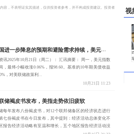
内容，不表明证实其描述，仅供投资者参考，并不构成投资建议。投资者
视
资讯：美国进一步降息的预期和避险需求持续，美元周一维持震荡格局；金价再创历史新高
市场资讯2025年10月21日（周二）： 汇讯摘要： 周一，美元指数
，最终小幅收涨0.06%，报98.60。基准的10年期美债收益
50%，对美联储政策利...
10月21日 11:23
联储褐皮书发布，美指走势依旧疲软
储每年发布八份褐皮书，对12个联邦储备区的经济状态进行
第七份褐皮书在今日发布，其中提到：经济活动总体变化不
区报告经济活动略有至温和增长，五个地区报告经济活动没