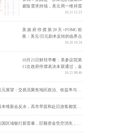
避险需求持续，美元周一维持震
10-21 11:23
荡格局；金价再创历史新高
美政府停摆第20天+FOMC前
夜：美元/日元剧本反转的临界点
10-20 19:24
10月21日财经早餐：美参议院第
11次政府停摆表决未获通过，金
10-21 08:46
价反弹再逼近4400，油价触及5
个月低点
元展望：交易员聚焦地区政治、收益率与中国经济数据，在关键区间内回落
日本维新会反水，高市早苗和赴日游客都笑了？
国区域银行新雷暴，巨额资金凭空消失，黄金、权益市场受到冲击