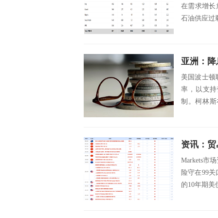
在需求增长
石油供应过剩
亚洲：降
美国波士顿
率，以支持
制。柯林斯
制，但就业面
Markets
险守在99关
的10年期美债