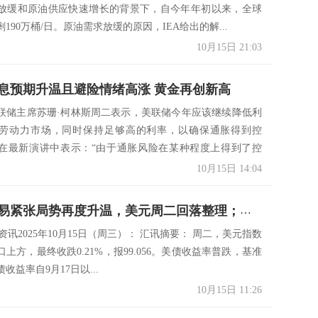
放缓和原油供应快速增长的背景下，自今年年初以来，全球
190万桶/日。原油需求放缓的原因，IEA给出的解...
10月15日 21:03
息预期升温且避险情绪高涨 黄金再创新高
联储主席苏珊·柯林斯周二表示，美联储今年应该继续降低利
劳动力市场，同时保持足够高的利率，以确保通胀得到控
在最新演讲中表示：“由于通胀风险在某种程度上得到了控
临...
10月15日 14:04
资讯：贸易紧张局势再度升温，美元周二回落整理；美政府长期停摆风险加大，金价有望触及4200
市场资讯2025年10月15日（周三）： 汇讯摘要： 周二，美元指数
口上方，最终收跌0.21%，报99.056。美债收益率普跌，基准
收益率自9月17日以...
10月15日 11:26