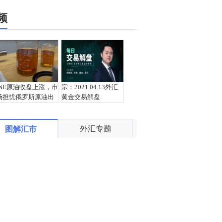
频
INE原油收盘上涨，市
宗：2021.04.13外汇
场担忧俄罗斯原油出
黄金交易解盘
口受阻
外汇专题
图解汇市
盛文兵：通胀预期再
栾雪：4月13日黄金外
度升温 且看美联储如
汇上证解盘
何应对