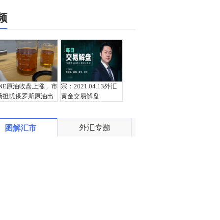
频
INE原油收盘上涨，市
宗：2021.04.13外汇
场担忧俄罗斯原油出
黄金交易解盘
口受阻
外汇专题
图解汇市
盛文兵：通胀预期再
栾雪：4月13日黄金外
度升温 且看美联储如
汇上证解盘
何应对