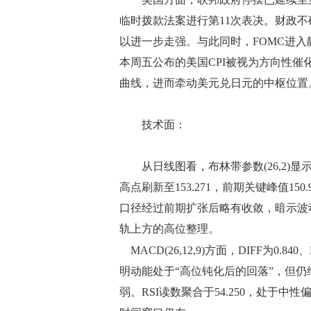
临时拨款法案进行第11次表决。财政
以进一步走强。与此同时，FOMC进入
本周五公布的美国CPI被视为方向性
曲线，进而牵动美元兑日元的中枢位置
技术面：
从日线图看，布林带参数(26,2)显示：布林
高点刷新至153.271，前期关键峰值1
口径经过前期扩张后略有收敛，暗示波动
轨上方的高位整理。
MACD(26,12,9)方面，DIFF为0.84
明动能处于“高位钝化后的回落”，但
弱。RSI读数聚合于54.250，处于