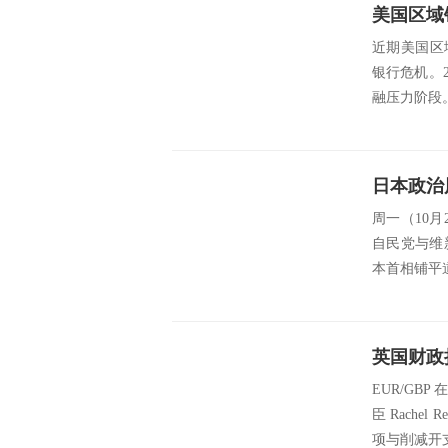
近期美国区
银行危机。2
融压力阶段。
周一（10
自民党与维
本首相铺平
EUR/G
臣 Rach
项与削减开支