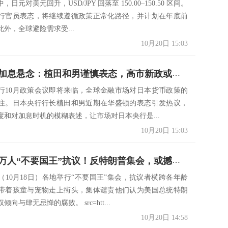
日元对美元回升，USD/JPY 回落至 150.00–150.50 区间。
行官员表态，将继续遵循政策正常化路径，并计划在年底前
外，全球避险需求受...
10月20日 15:03
日本央行加息悬念：植田和男谨慎表态，高市新政或掀市场波澜
行10月政策会议即将来临，全球金融市场对日本货币政策的
注。日本央行行长植田和男近期在华盛顿的表态引发热议，
度和对加息时机的模糊表述，让市场对日本央行是...
10月20日 15:03
全美数百万人“不要国王”抗议！反特朗普集会，或撼动美元基石？
（10月18日）各地举行“不要国王”集会，抗议者横跨各年龄
带着孩童与宠物走上街头，集体谴责他们认为美国总统特朗
向与肆无忌惮的腐败。 src=htt...
10月20日 14:58