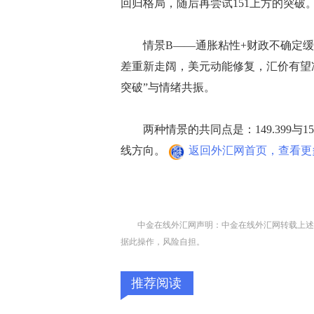
回归格局，随后再尝试151上方的突破
情景B——通胀粘性+财政不确定缓解
差重新走阔，美元动能修复，汇价有望冲击152
突破”与情绪共振。
两种情景的共同点是：149.399与1
线方向。
返回外汇网首页，查看更
中金在线外汇网声明：中金在线外汇网转载上述
据此操作，风险自担。
推荐阅读