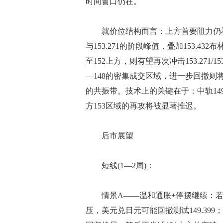
时间窗口仍在。
就价位结构而言：上方首要阻力仍看151
与153.271的阶段峰值，叠加153.4
至152上方，则有望再次冲击153.271/1
—148的密集成交区域，进一步回撤则将考验
的共振带。技术上的关键在于：中轨149
方153区域的再攻将被显著推迟。
后市展望
短线(1—2周)：
情景A——温和通胀+停摆继续：若周
压，美元兑日元可能回撤测试149.39