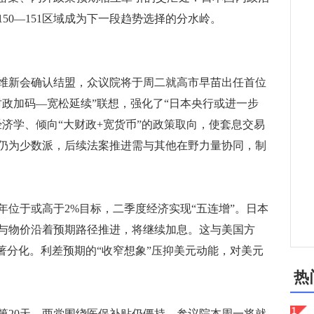
50—151区域成为下一段趋势选择的分水岭。
新会确认结盟，众议院将于周二就高市早苗出任首位
财政加码—宽松延续”联想，强化了“日本央行或进一步
济学、倾向“大财政+宽货币”的政策取向，使套息交易
仍为少数派，后续法案推进需与其他在野力量协同，制
于或高于2%目标，二季度经济实现“五连增”。日本
与物价沿着预期路径推进，将继续加息。这与美国方
著分化。利差预期的“收窄想象”压抑美元动能，对美元
热
20天，两党围绕医保补贴仍僵持，参议院本周一将就