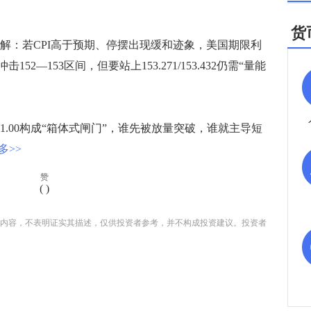
。
货
：若CPI高于预期、停摆出现缓和迹象，美国期限利
—153区间，但要站上153.271/153.432仍需“量能
51.00构成“箱体式闸门”，谁先被放量突破，谁就主导短
多>>
赞
(
)
内容，不表明证实其描述，仅供投资者参考，并不构成投资建议。投资者