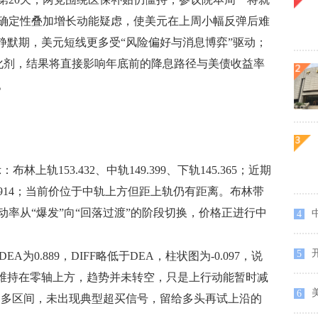
不确定性叠加增长动能疑虑，使美元在上周小幅反弹后难
静默期，美元短线更多受“风险偏好与消息博弈”驱动；
催化剂，结果将直接影响年底前的降息路径与美债收益率
。
上轨153.432、中轨149.399、下轨145.365；近期
50.914；当前价位于中轨上方但距上轨仍有距离。布林带
率从“爆发”向“回落过渡”的阶段切换，价格正进行中
4
开
5
0、DEA为0.889，DIFF略低于DEA，柱状图为-0.097，说
仍维持在零轴上方，趋势并未转空，只是上行动能暂时减
6
中性偏多区间，未出现典型超买信号，留给多头再试上沿的