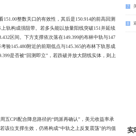
7
.00整数关口的有效性，其后是150.914的前高回测
8
32布林上轨构成强阻带。若多头能以放量阳线突破151并延续
53.432区间。下方支撑依次落在149.399的布林中轨与147
145.480附近的前期低点与145.365的布林下轨形成
.399是否被“回测即立”，若跌破并放大阴线实体，则上
五CPI配合降息路径的“鸽派再确认”，美元收益率承
9；若该位支撑生效，仍将构成“中轨之上反复震荡”的均值
实