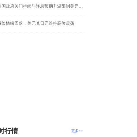
美国政府关门持续与降息预期升温限制美元反弹幅度
避险情绪回落，美元兑日元维持高位震荡
时行情
更多>>