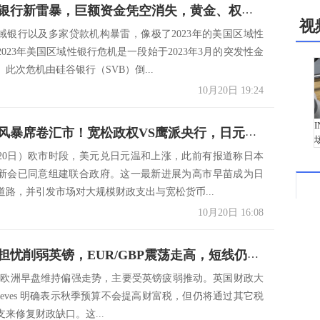
美国区域银行新雷暴，巨额资金凭空消失，黄金、权益市场受到冲击
视
域银行以及多家贷款机构暴雷，像极了2023年的美国区域性
023年美国区域性银行危机是一段始于2023年3月的突发性金
此次危机由硅谷银行（SVB）倒...
10月20日 19:24
日本政治风暴席卷汇市！宽松政权VS鹰派央行，日元何去何从？
月20日）欧市时段，美元兑日元温和上涨，此前有报道称日本
新会已同意组建联合政府。这一最新进展为高市早苗成为日
道路，并引发市场对大规模财政支出与宽松货币...
10月20日 16:08
英国财政担忧削弱英镑，EUR/GBP震荡走高，短线仍受法国信评风险压制
BP 在欧洲早盘维持偏强走势，主要受英镑疲弱推动。英国财政大
el Reeves 明确表示秋季预算不会提高财富税，但仍将通过其它税
来修复财政缺口。这...