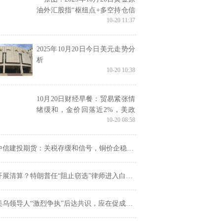
油外汇股指“枢纽点+多空持仓信
10-20 11:37
号”一览
2025年10月20日今日美元走势分
析
10-20 10:38
10月20日财经早餐：贸易紧张情
绪缓和，金价回落近2%，美政
10-20 08:58
府持续停摆，大量民主党项目将
被冻结
中信建投期货：关税存缓和信号，铜价企稳整理
展清算？特朗普任“阻止窃选”律师进入白宫，调查2020大选
美乌领导人“激烈争执”后达共识，应在促成和平前冻结战线！