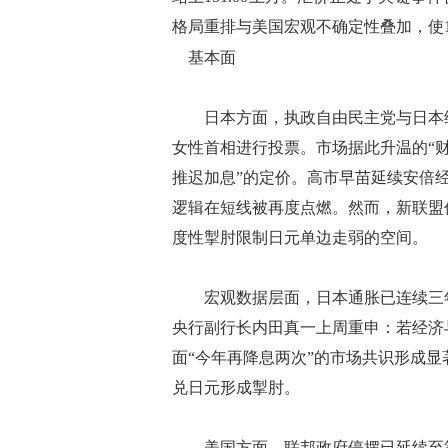
格局重排与美国宏观不确定性叠加，使1
基本面
日本方面，执政自由民主党与日本维
女性首相进行投票。市场据此升温的“
推迟加息”的定价。高市早苗延续安倍经
逻辑在短线被再度点燃。然而，新联盟
度性掣肘限制日元单边走弱的空间。
宏观数据层面，日本通胀已连续三年位
央行副行长内田真一上周重申：若经济
面“今年再降息两次”的市场共识形成显
兑日元形成掣肘。
美国方面，联邦政府停摆已延续至第