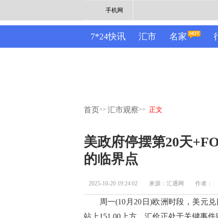
手机网
7*24快讯
汇市
名家
首页
汇市观察
>>
>>
正文
美政府停摆第20天+F
的临界点
2025-10-20 19:24:02
来源：汇通网
作者：
周一(10月20日)欧洲时段，美元兑
站上151.00上方。汇价正处于关键