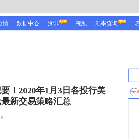
行情
数据中心
资讯
视频
汇率查询
要！2020年1月3日各投行美
元最新交易策略汇总
佚名