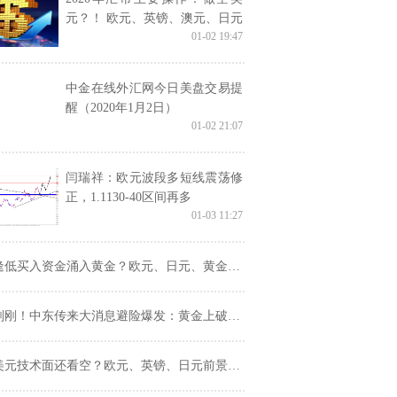
元？！ 欧元、英镑、澳元、日元
01-02 19:47
及加元日内走势预测
中金在线外汇网今日美盘交易提
醒（2020年1月2日）
01-02 21:07
闫瑞祥：欧元波段多短线震荡修
正，1.1130-40区间再多
01-03 11:27
低买入资金涌入黄金？欧元、日元、黄金及原油最新短线操作建议
刚！中东传来大消息避险爆发：黄金上破1540，美日创两个月新低
美元技术面还看空？欧元、英镑、日元前景展望