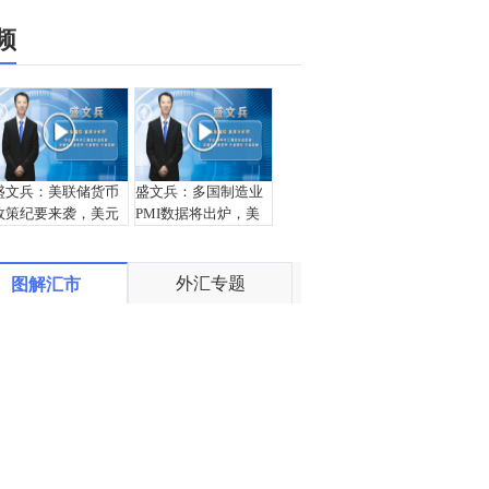
频
盛文兵：美联储货币
盛文兵：多国制造业
政策纪要来袭，美元
PMI数据将出炉，美
97.00区域空
元96.62区域空
外汇专题
图解汇市
王杨：镑日震荡走下
盛文兵：美元指数五
跌段，早盘143下还是
日连阴，97.00区域继
空！
续空