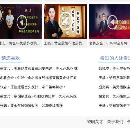
张志：黄金年线强势收关，2020继续看涨
王杨：黄金震荡不改趋势，早盘1518现价直接多！
名将点金：0102中金名将在线视频直
猜您喜欢
看过的人还看
盛文兵：美联储货币政策纪要来袭，美元97.00区域
邵悦华：美元空头势
空
名将点金：0103中金名将在线视频直播黄金外汇原
王杨：镑日反弹遇阻压
油
张志：原油遭遇空头反扑，今日策略解析！
盛文兵：美元指数连
盛文兵：多国制造业PMI数据将出炉，美元96.62区
头
盛文兵：美元指数五日
域空
张志：黄金年线强势收关，2020继续看涨
王杨：镑日震荡走下
诚聘英才
|
关于我们
|