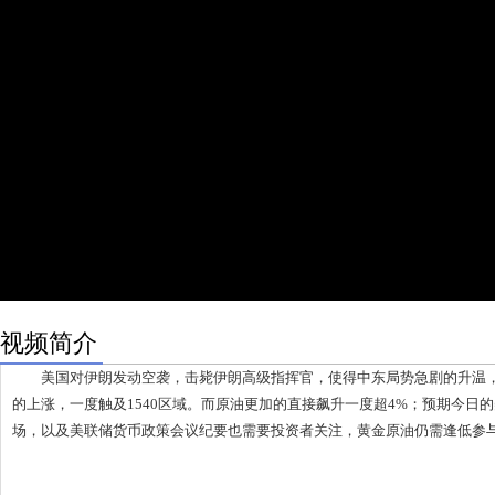
视频简介
美国对伊朗发动空袭，击毙伊朗高级指挥官，使得中东局势急剧的升温，
的上涨，一度触及1540区域。而原油更加的直接飙升一度超4%；预期今日
场，以及美联储货币政策会议纪要也需要投资者关注，黄金原油仍需逢低参