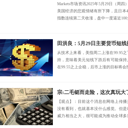
Markets市场资讯2025年5月29日（
美国经济的悲观情绪有所下降，且日本4
指数连续第二天收涨，盘中一度逼近100大
田洪良：5月29日主要货币
从技术上来看，美指周二上涨在99.95之
持，意味着美元短线下跌后有可能保持
在99.55之上企稳，后市上涨的目标将会指向100
宗:二毛铤而走险，这次真玩大
【观点】：目前这个消息在网络上传播
没有看到，也就基本没什么感觉。但是
威力相当之大，很可能成为推动全球多
必须说...