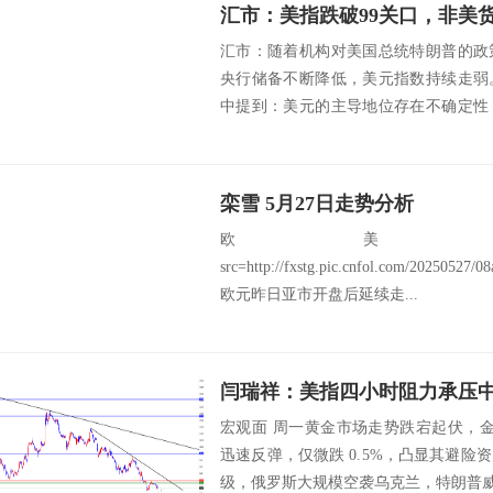
汇市：美指跌破99关口，非美
汇市：随着机构对美国总统特朗普的政
央行储备不断降低，美元指数持续走弱
中提到：美元的主导地位存在不确定性
不断下...
栾雪 5月27日走势分析
欧美：EU
src=http://fxstg.pic.cnfol.com/20250527/
欧元昨日亚市开盘后延续走...
闫瑞祥：美指四小时阻力承压
宏观面 周一黄金市场走势跌宕起伏，金价先
迅速反弹，仅微跌 0.5%，凸显其避
级，俄罗斯大规模空袭乌克兰，特朗普威