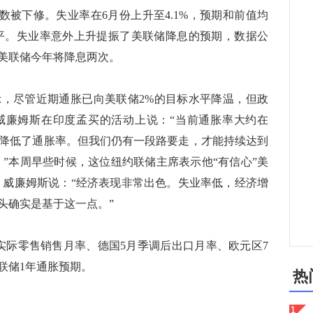
人数被下修。失业率在6月份上升至4.1%，预期和前值均
高水平。失业率意外上升提振了美联储降息的预期，数据公
美联储今年将降息两次。
尽管近期通胀已向美联储2%的目标水平降温，但政
威廉姆斯在印度孟买的活动上说：“当前通胀率大约在
成功降低了通胀率。但我们仍有一段路要走，才能持续达到
。”本周早些时候，这位纽约联储主席表示他“有信心”美
。威廉姆斯说：“经济表现非常出色。失业率低，经济增
头确实是基于这一点。”
际零售销售月率、德国5月季调后出口月率、欧元区7
约联储1年通胀预期。
热