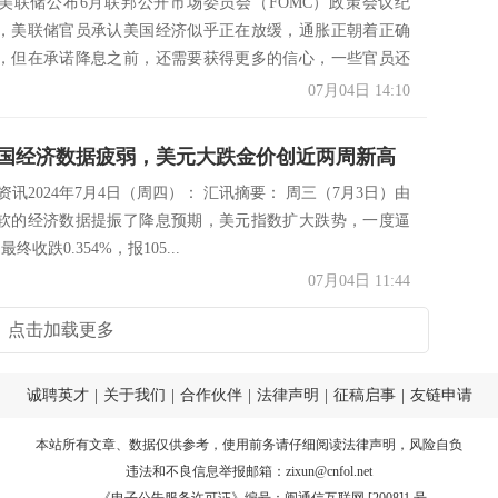
美联储公布6月联邦公开市场委员会（FOMC）政策会议纪
，美联储官员承认美国经济似乎正在放缓，通胀正朝着正确
，但在承诺降息之前，还需要获得更多的信心，一些官员还
..
07月04日 14:10
国经济数据疲弱，美元大跌金价创近两周新高
市场资讯2024年7月4日（周四）： 汇讯摘要： 周三（7月3日）由
软的经济数据提振了降息预期，美元指数扩大跌势，一度逼
最终收跌0.354%，报105...
07月04日 11:44
点击加载更多
诚聘英才
|
关于我们
|
合作伙伴
|
法律声明
|
征稿启事
|
友链申请
本站所有文章、数据仅供参考，使用前务请仔细阅读
法律声明
，风险自负
违法和不良信息举报邮箱：
zixun@cnfol.net