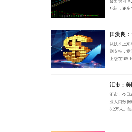
会出现可供
犯错，犯多
么，在交易中
田洪良：
从技术上来看
到支持，意
上涨在105.
汇市：美
汇市：今日
业人口数据
8.2万人。