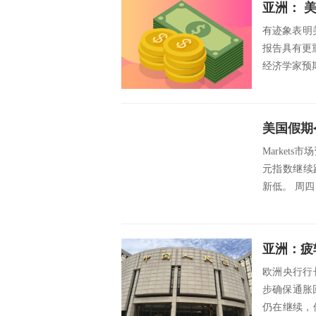
亚洲： 
有迹象表明
报告具有更
经济学家预期
Markets
元指数继续跌
新低。 周四（
亚洲：疲
欧洲央行行
步确保通胀
仍在继续，