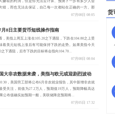
人赚取的利润，但是你无法去计算、预测下一步有多少人会
大错，而也无法去保证，自己每一次都站在正确的一方。那
货
，...
07月08日 08:05
7月8日主要货币短线操作指南
，美指上周五上涨在105.20之下遇阻，下跌在104.80之上受
味着美元短线上涨后有可能保持下跌的走势。如果美指今天
10之下遇阻，后市下跌的目标将会指向104.70...
07月08日 08:04
国大非农数据来袭，美指与欧元或迎剧烈波动
20:30，美国劳工部将公布6月非农就业报告，其中新增非农就
最受关注，前值为27.2万人，预期值19万人，预期降幅高达
如果公布值确实如预期一般，美联储降息预期将...
07月05日 17:32