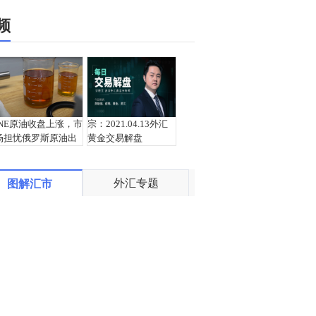
频
INE原油收盘上涨，市
宗：2021.04.13外汇
场担忧俄罗斯原油出
黄金交易解盘
口受阻
外汇专题
图解汇市
盛文兵：通胀预期再
栾雪：4月13日黄金外
度升温 且看美联储如
汇上证解盘
何应对