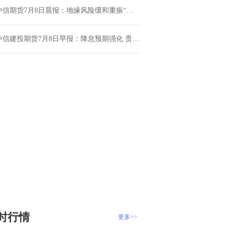
信期货7月8日晨报：地缘风险缓和重振“软着陆”预期，提振有色与贵金属
中信建投期货7月8日早报：降息预期强化 贵金属强势上行
时行情
更多>>