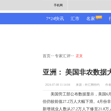
手机网
7*24快讯
汇市
名家
首页
专家汇评
>>
>>
正文
亚洲： 美国非农数据
2024-07-08 11:14:04
来源：外汇网特约
作者：
美国劳工部公布数据显示，美国6月非
但仍较前值27.2万人大幅下滑。4月份非
新增就业人数从27.2万人下修至21.