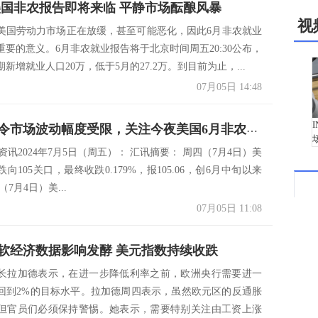
美国非农报告即将来临 平静市场酝酿风暴
视
美国劳动力市场正在放缓，甚至可能恶化，因此6月非农就业
重要的意义。6月非农就业报告将于北京时间周五20:30公布，
新增就业人口20万，低于5月的27.2万。到目前为止，...
07月05日 14:48
美国假期令市场波动幅度受限，关注今夜美国6月非农数据的表现
市场资讯2024年7月5日（周五）： 汇讯摘要： 周四（7月4日）美
向105关口，最终收跌0.179%，报105.06，创6月中旬以来
7月4日）美...
07月05日 11:08
软经济数据影响发酵 美元指数持续收跌
长拉加德表示，在进一步降低利率之前，欧洲央行需要进一
回到2%的目标水平。拉加德周四表示，虽然欧元区的反通胀
但官员们必须保持警惕。她表示，需要特别关注由工资上涨