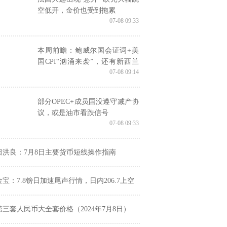
空低开，金价也受到拖累
07-08 09:33
本周前瞻：鲍威尔国会证词+美
国CPI“汹涌来袭”，还有新西兰
07-08 09:14
联储决议
部分OPEC+成员国没遵守减产协
议，或是油市看跌信号
07-08 09:33
田洪良：7月8日主要货币短线操作指南
金宝：7.8镑日加速尾声行情，日内206.7上空
第三套人民币大全套价格（2024年7月8日）