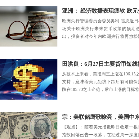
亚洲： 经济数据表现疲软 欧元失
欧洲央行管理委员会委员奥利·雷恩近
场关于欧洲央行未来货币政策的预期
出，投资者对今年内欧洲央行将再放松
降至2.25%...
田洪良：6月27日主要货币
从技术上来看，美指周三上涨在106.15之
支持，意味着美元短线下跌后有可能保
跌在105.70之上企稳，后市上涨的目标将会指向
宗：美联储鹰歌嘹亮，美国中
【观点】：随着美元指数昨日收定一根
指数回落已告一段落，在经过周一深度