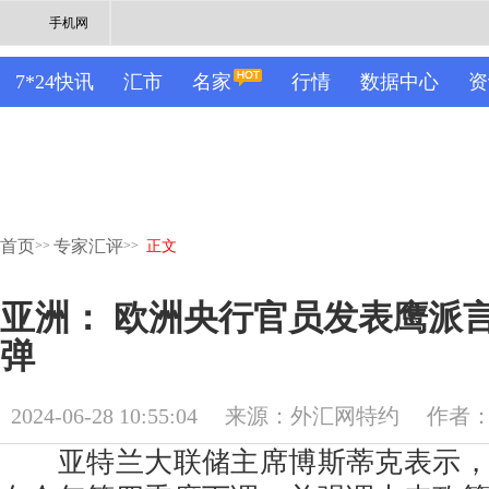
手机网
7*24快讯
汇市
名家
行情
数据中心
资
首页
专家汇评
>>
>>
正文
亚洲： 欧洲央行官员发表鹰派言
弹
2024-06-28 10:55:04
来源：外汇网特约
作者：M
亚特兰大联储主席博斯蒂克表示，