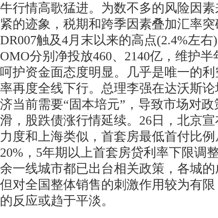
牛行情高歌猛进。为数不多的风险因素
紧的迹象，税期和跨季因素叠加汇率突
DR007触及4月末以来的高点(2.4%左右)
OMO分别净投放460、2140亿，维护
呵护资金面态度明显。几乎是唯一的利
率再度全线下行。总理李强在达沃斯论
济当前需要“固本培元”，导致市场对
滑，股跌债涨行情延续。26日，北京
力度和上海类似，首套房最低首付比例从
20%，5年期以上首套房贷利率下限调整
余一线城市都已出台相关政策，各城的
但对全国整体销售的刺激作用较为有限
的反应或趋于平淡。