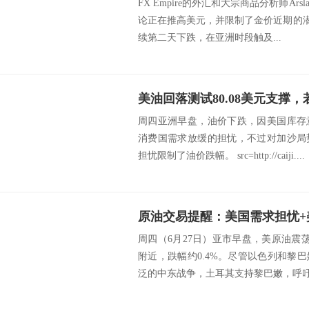
FX Empire的外汇和大宗商品分析师Ars
论正在推高美元，并限制了金价近期的潜
续第二天下跌，在亚洲时段触及...
美油回落测试80.08美元支撑，
周四亚洲早盘，油价下跌，因美国库存
消费国需求放缓的担忧，不过对加沙局
担忧限制了油价跌幅。 src=http://caiji....
周四（6月27日）亚市早盘，美原油震荡走
附近，跌幅约0.4%。尽管以色列和黎
泛的中东战争，土耳其支持黎巴嫩，呼吁地