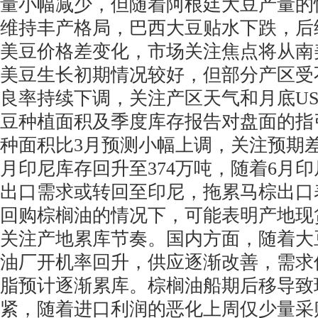
量小幅减少，但随着阿根廷大豆产量的
维持丰产格局，巴西大豆贴水下跌，后
美豆价格差变化，市场关注焦点将从南
美豆生长初期情况较好，但部分产区受
良率持续下调，关注产区天气和月底US
豆种植面积及季度库存报告对盘面的指
种面积比3月预测小幅上调，关注预期
月印尼库存回升至374万吨，随着6月
出口需求或转回至印尼，拖累马棕出口
回购棕榈油的情况下，可能表明产地现
关注产地累库节奏。国内方面，随着大
油厂开机率回升，供应逐渐改善，需求
脂预计逐渐累库。棕榈油船期后移导致
紧，随着进口利润的恶化上周仅少量采