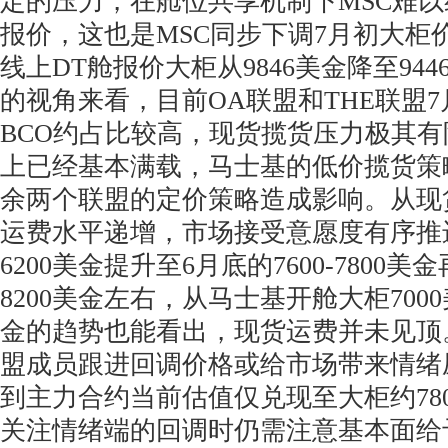
定的压力，在舱位共享机制下MSC难
报价，这也是MSC同步下调7月初大柜
线上DT舱报价大柜从9846美金降至94
的视角来看，目前OA联盟和THE联盟
BCO约占比较高，现货揽货压力极其有
上已经基本满载，马士基的低价揽货策
余两个联盟的定价策略造成影响。从现
运费水平递增，市场接受意愿度有序推
6200美金提升至6月底的7600-7800
8200美金左右，从马士基开舱大柜7000
金的趋势也能看出，现货运费并未见顶。
盟成员跟进回调价格或给市场带来情绪
到主力合约当前估值仅兑现至大柜约78
关注情绪端的回调时仍需注意基本面给