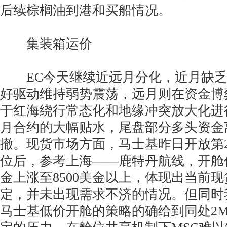
后续棕榈油到港和买船情况。
集装箱运价
EC今天继续近远月分化，近月缺乏
好驱动维持弱势震荡，远月则在资金博
于红海绕行常态化和地缘冲突放大化进
月合约的大幅贴水，尾盘部分多头资金
撤。现货市场方面，马士基昨日开放第
位后，参考上海——鹿特丹航线，开舱价
金上涨至8500美金以上，体现出当前
定，并未出现需求不济的情况。但同时
马士基低价开舱的策略的确给到同处2M