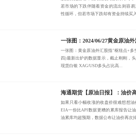
若市场的下跌伴随着资金的流出则容易
性循环，但若市场下跌却有资金持续买入，
一张图：黄金原油外汇股指"枢纽点+多空占比
四)最新出炉的数据显示，截止刚刚，头
现货白银 XAG/USD多头占比高...
海通期货【原油日报】：油价
如果只看小幅收涨的收盘价很难想想油
EIA一份比API数据更糟的累库报告让
油累库均超预期，数据公布让油价再次掉头