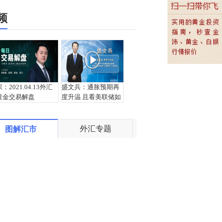
频
宗：2021.04.13外汇
盛文兵：通胀预期再
黄金交易解盘
度升温 且看美联储如
何应对
外汇专题
图解汇市
栾雪：4月13日黄金外
宗：2021.04.12外汇
汇上证解盘
黄金交易解盘