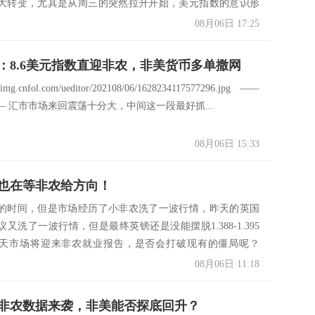
大转变，尤其是从周三的突然拉升开始，美元指数的意识形
.
08月06日 17:25
：8.6美元指数直迎非农，非美货币多单撒网
mpimg.cnfol.com/ueditor/202108/06/1628234117577296.jpg ——
 汇市市场来回震荡十分大，中间这一段最好抓...
08月06日 15:33
也在等非农给方向！
的时间，但是市场经历了小非农洗了一波行情，昨天的英国
又洗了一波行情，但是最终英镑还是没能摆脱1.388-1.395
天市场将迎来非农就业报告，是否会打破现有的僵局呢？
08月06日 11:18
非农数据来袭，非美能否探底回升？