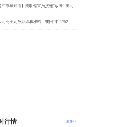
汇市早知道】美联储官员接连“放鹰” 美元巩固涨幅 油价反弹提振加元 市场屏息以待美国非农报告
欧元兑美元放弃温和涨幅，或回到1.1752
时行情
更多>>