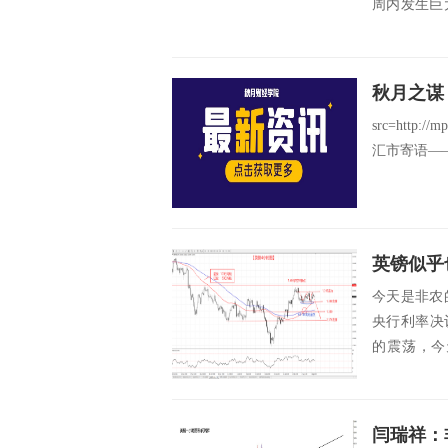
周内发生巨
态就发生了..
秋月之谋
src=http://
汇市寄语——
英镑似乎
今天是非农
央行利率决议
的震荡，今
小...
闫瑞祥：