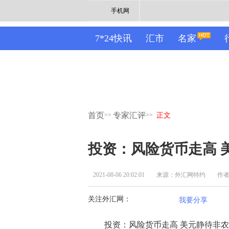
手机网
7*24快讯
汇市
名家
首页
专家汇评
>>
>>
正文
投资：风险货币走高 
2021-08-06 20:02:01
来源：外汇网特约
作
关注外汇网：
我要分享
投资：风险货币走高 美元静待非农