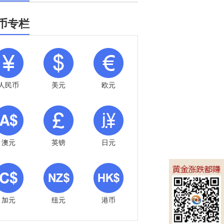
币专栏
人民币
美元
欧元
澳元
英镑
日元
加元
纽元
港币