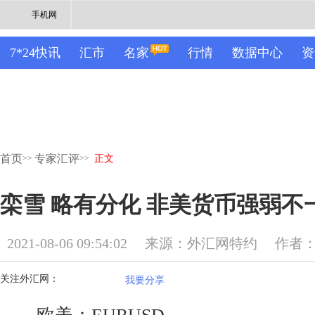
手机网
7*24快讯
汇市
名家
行情
数据中心
资
首页
专家汇评
>>
>>
正文
栾雪 略有分化 非美货币强弱不
2021-08-06 09:54:02
来源：外汇网特约
作者
关注外汇网：
我要分享