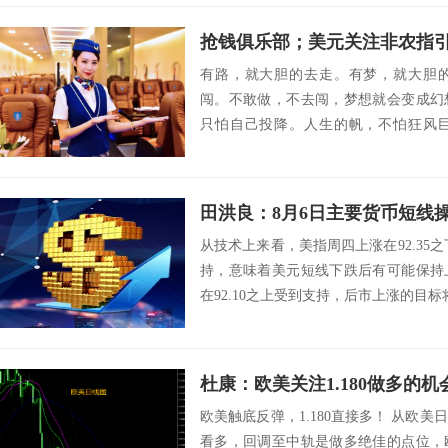
抢钱俱乐部；美元关注非农指
有路，就大胆的去走。有梦，就大胆
闯。不敢做，不去闯，梦想就会变成幻
只怕自己投降。人生的帆，不怕狂风
己，定能铸造人生辉...
田洪良：8月6日主要货币短
从技术上来看，美指周四上涨在92.35之
持，意味着美元短线下跌后有可能保持
在92.10之上受到支持，后市上涨的目标将会指向
欧美触底反弹，1.180直接多！ 从欧
看多，回调至中轨是做多绝佳的点位，