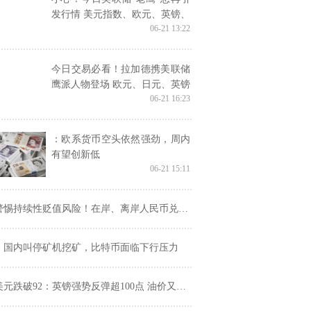
发行情 美元指数、欧元、英镑、
06-21 13:22
日元、澳元和人民币最新技术前
景分析
今日交易必看！拉加德携美联储
鹰派人物登场 欧元、日元、英镑
06-21 16:23
和原油6月21日最新技术点位分
析
：欧系货币空头依然强劲，周内
有望创新低
06-21 15:11
惕持续性贬值风险！在岸、离岸人民币兑美元双双跌超百点 美元上涨空间已打开
：国内叫停矿机挖矿，比特币面临下行压力
元跌破92：英镑强势反弹超100点 油价又暴动：一分钟巨量交易近5亿美元