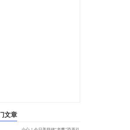
门文章
小心！今日美联储“老鹰”恐再引