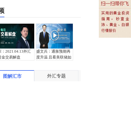
频
宗：2021.04.13外汇
盛文兵：通胀预期再
黄金交易解盘
度升温 且看美联储如
何应对
外汇专题
图解汇市
栾雪：4月13日黄金外
宗：2021.04.12外汇
汇上证解盘
黄金交易解盘