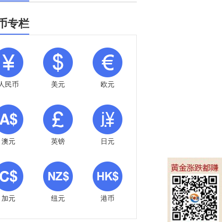
币专栏
人民币
美元
欧元
澳元
英镑
日元
加元
纽元
港币