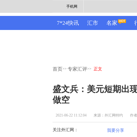
手机网
7*24快讯
汇市
名家
首页
专家汇评
>>
>>
正文
盛文兵：美元短期出
做空
2021-06-22 11:12:04
来源：外汇网特约
作
关注外汇网：
我要分享