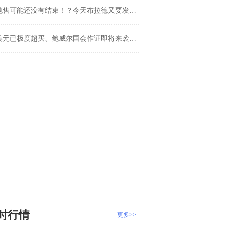
售可能还没有结束！？今天布拉德又要发表讲话 最重磅的还是鲍威尔……
元已极度超买、鲍威尔国会作证即将来袭！首席分析师：欧元、英镑、日元、澳元走势分析预测
时行情
更多>>