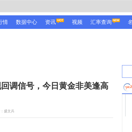
行情
数据中心
资讯
视频
汇率查询
现回调信号，今日黄金非美逢高
者：盛文兵