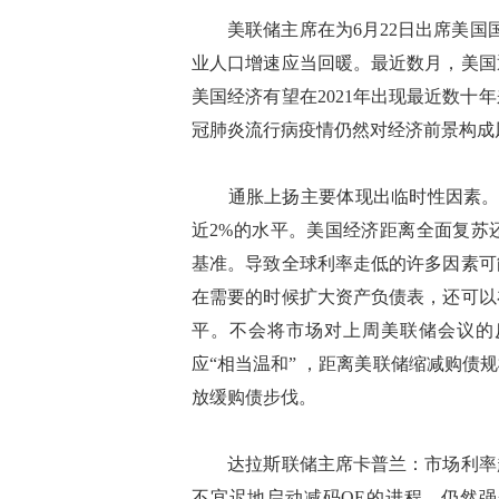
美联储主席在为6月22日出席美国国
业人口增速应当回暖。最近数月，美国
美国经济有望在2021年出现最近数
冠肺炎流行病疫情仍然对经济前景构成
通胀上扬主要体现出临时性因素。预计2
近2%的水平。美国经济距离全面复苏
基准。导致全球利率走低的许多因素可
在需要的时候扩大资产负债表，还可以
平。不会将市场对上周美联储会议的
应“相当温和” ，距离美联储缩减购
放缓购债步伐。
达拉斯联储主席卡普兰：市场利率趋
不宜迟地启动减码QE的进程。仍然