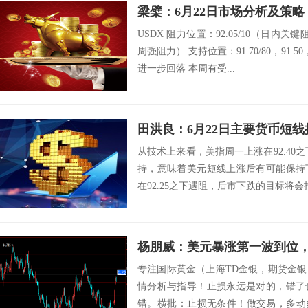
梁檗：6月22日市场分析及策略
USDX 阻力位置：92.05/10（日内关键
周强阻力） 支持位置：91.70/80，91.
进一步回落 本周有受...
田洪良：6月22日主要货币
从技术上来看，美指周一上涨在92.40之
持，意味着美元短线上涨后有可能保持
在92.25之下遇阻，后市下跌的目标将会指向91
杨朋威：美元暴涨第一波到位
专注国际黄金（上海TD金银，期货金
情分析与指导！止损永远是对的，错了
错。横批：止损无条件！做交易，多动