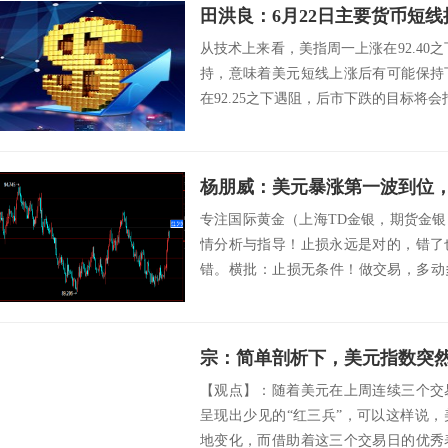
田洪良：6月22日主要货币
从技术上来看，美指周一上涨在92.40之
持，意味着美元短线上涨后有可能保持
在92.25之下遇阻，后市下跌的目标将会指向91
杨朋威：美元暴涨第一波到位
专注国际黄金（上海TD金银，期货金
情分析与指导！止损永远是对的，错了
错。横批：止损无条件！做交易，多动
在做交易方...
宗：简单剖析下，美元指数突
【观点】：随着美元在上周连续三个交
呈现出少见的“红三兵”，可以这样说
地变化，而借助着这三个交易日的优秀