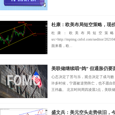
杜康：欧美布局短空策略，现价1
杜康：欧美布局短空策略，
src=http://mpimg.cnfol.com/ueditor/20
面来看，欧...
美联储继续唱“鸽” 但通胀仍要
心态决定了苦与乐，观念决定了成与败
许多时候，宁愿被逆势阵亡，也不愿自我
王祎鑫。 北京时间周四凌晨2点，美联
准利率...
盛文兵：美元空头走势依旧，