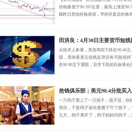
价格最低于90.397位置，最高上涨至90.
顾昨日美指价格表现，早间开盘后价格先延
田洪良：4月30日主要货币
从技术上来看，美指周四下跌在90.40之
阻，意味着美元短线反弹后有可能保持
在90.80之下遇阻，后市下跌的目标将会指向90
抢钱俱乐部；美元90.4分批买
一只鸽子爱上了一只燕子，燕子说，你能
受你，于是鸽子就在屋檐下守了燕子，
九天，鸽子离开了，鸽子妈妈问鸽子，
答案很感人...