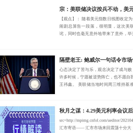
【观点】： 随着美元指数日线图收定
闹剧总算告一段落，很明显，这次美
诧，同时也毫无意外地带来了意外，毕
但在美联...
心态决定了苦与乐，观念决定了成与败
许多时候，宁愿被逆势阵亡，也不愿自我
王祎鑫。 美联储当地时间周三维持基准利
1...
src=http://mpimg.cnfol.com/ueditor/20
汇市寄语—— 汇市市场来回震荡十分大，