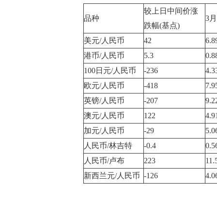
较上日中间价涨
品种
3月
跌幅(基点)
美元/人民币
42
6.8
港币/人民币
5.3
0.8
100日元/人民币
-236
4.3
欧元/人民币
-418
7.9
英镑/人民币
-207
9.2
澳元/人民币
122
4.9
加元/人民币
-29
5.0
人民币/林吉特
-0.4
0.5
人民币/卢布
223
11.
新西兰元/人民币
-126
4.0