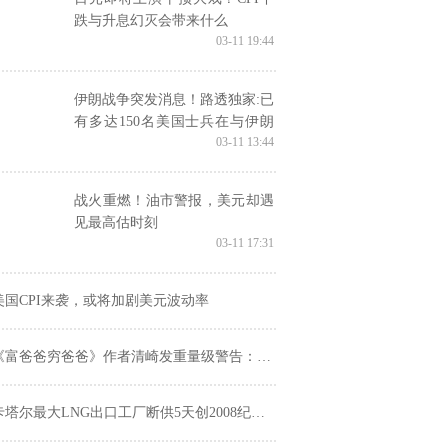
跌与升息幻灭会带来什么
03-11 19:44
伊朗战争突发消息！路透独家:已
有多达150名美国士兵在与伊朗
03-11 13:44
的战争中受伤
战火重燃！油市警报，美元却遇
见最高估时刻
03-11 17:31
美国CPI来袭，或将加剧美元波动率
富爸爸穷爸爸》作者清崎发重量级警告：2026年的市场崩盘将由TA引爆！
塔尔最大LNG出口工厂断供5天创2008纪录 液化天然气价格或大幅飙升