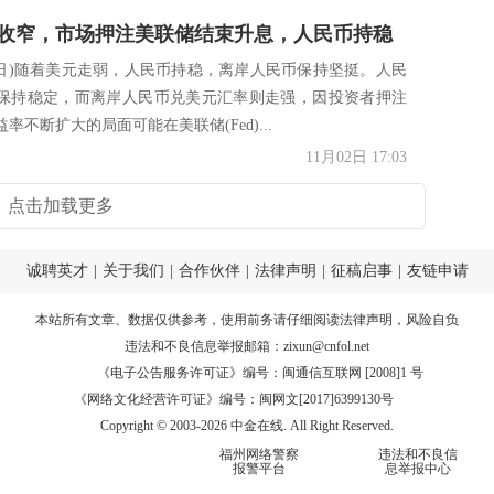
收窄，市场押注美联储结束升息，人民币持稳
月2日)随着美元走弱，人民币持稳，离岸人民币保持坚挺。人民
保持稳定，而离岸人民币兑美元汇率则走强，因投资者押注
率不断扩大的局面可能在美联储(Fed)...
11月02日 17:03
点击加载更多
诚聘英才
|
关于我们
|
合作伙伴
|
法律声明
|
征稿启事
|
友链申请
本站所有文章、数据仅供参考，使用前务请仔细阅读
法律声明
，风险自负
违法和不良信息举报邮箱：
zixun@cnfol.net
《电子公告服务许可证》编号：闽通信互联网 [2008]1 号
《网络文化经营许可证》编号：闽网文[2017]6399130号
Copyright © 2003-2026 中金在线. All Right Reserved.
福州网络警察
违法和不良信
报警平台
息举报中心