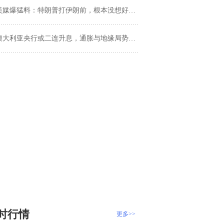
美媒爆猛料：特朗普打伊朗前，根本没想好怎么收场！市场慌了
澳大利亚央行或二连升息，通胀与地缘局势支撑政策紧缩
时行情
更多>>