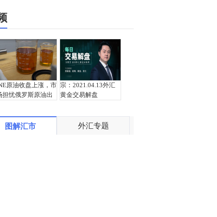
频
INE原油收盘上涨，市
宗：2021.04.13外汇
场担忧俄罗斯原油出
黄金交易解盘
口受阻
外汇专题
图解汇市
盛文兵：通胀预期再
栾雪：4月13日黄金外
度升温 且看美联储如
汇上证解盘
何应对