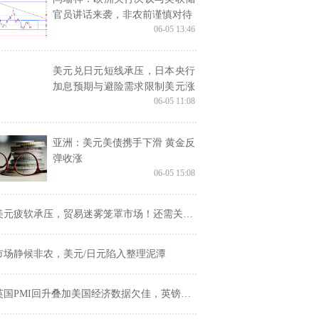
官员讲话来袭，非农前谨慎对待
06-05 13:46
美元兑日元短线承压，日本央行
加息预期与避险需求限制美元涨
06-05 11:08
势
亚洲：美元美债携手下滑 黄金反
弹收涨
06-05 15:08
美元疲软承压，贸易迷雾笼罩市场！还需关注欧银决议和非农
市场静候非农，美元/日元陷入整理泥潭
英国PMI回升叠加美国经济数据欠佳，英镑兑美元维持高位震荡