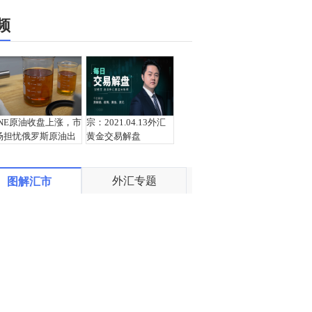
频
INE原油收盘上涨，市
宗：2021.04.13外汇
场担忧俄罗斯原油出
黄金交易解盘
口受阻
外汇专题
图解汇市
盛文兵：通胀预期再
栾雪：4月13日黄金外
度升温 且看美联储如
汇上证解盘
何应对