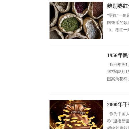
辨别枣红
“枣红”一
国钱币的领
币。枣红一
1956年
1956年黑
1973年
图案为花符、
2000
作为中国人
称“迎接新
稀缺的发行