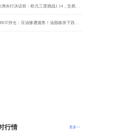
洲央行决议前：欧元三度挑战1.14，交易员关注今晚拉加德态度
CBOT持仓：豆油惨遭抛售！油脂板块下跌趋势何时终结？
时行情
更多>>