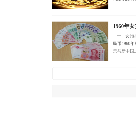
价格...
1960
一、女拖拉
民币196
景与新中国成