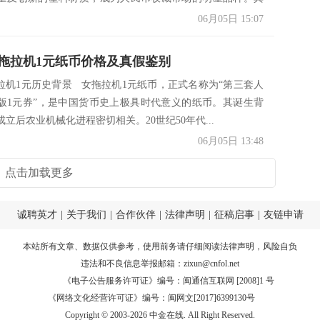
06月05日 15:07
年女拖拉机1元纸币价格及真假鉴别
机1元历史背景 女拖拉机1元纸币，正式名称为“第三套人
0年版1元券”，是中国货币史上极具时代意义的纸币。其诞生背
立后农业机械化进程密切相关。20世纪50年代...
06月05日 13:48
点击加载更多
诚聘英才
|
关于我们
|
合作伙伴
|
法律声明
|
征稿启事
|
友链申请
本站所有文章、数据仅供参考，使用前务请仔细阅读
法律声明
，风险自负
违法和不良信息举报邮箱：
zixun@cnfol.net
《电子公告服务许可证》编号：闽通信互联网 [2008]1 号
《网络文化经营许可证》编号：闽网文[2017]6399130号
Copyright © 2003-2026 中金在线. All Right Reserved.