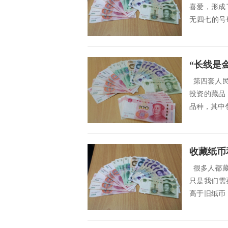
喜爱，形成
无四七的号
号？什么...
“长线是金
第四套人民
投资的藏品
品种，其中包
收藏纸币
很多人都藏
只是我们需
高于旧纸币
相呢...