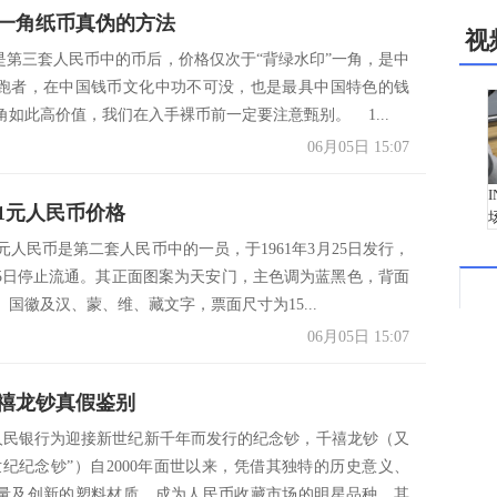
一角纸币真伪的方法
视
角是第三套人民币中的币后，价格仅次于“背绿水印”一角，是中
跑者，在中国钱币文化中功不可没，也是最具中国特色的钱
角如此高价值，我们在入手裸币前一定要注意甄别。 1...
06月05日 15:07
黑1元人民币价格
1元人民币是第二套人民币中的一员，于1961年3月25日发行，
8月15日停止流通。其正面图案为天安门，主色调为蓝黑色，背面
国徽及汉、蒙、维、藏文字，票面尺寸为15...
06月05日 15:07
年千禧龙钞真假鉴别
民银行为迎接新世纪新千年而发行的纪念钞，千禧龙钞（又
世纪纪念钞”）自2000年面世以来，凭借其独特的历史意义、
量及创新的塑料材质，成为人民币收藏市场的明星品种。其