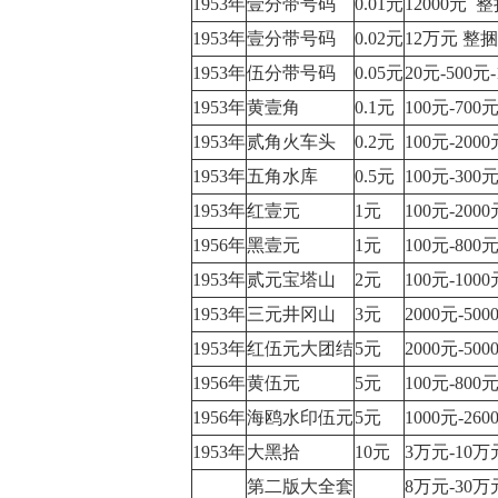
1953年
壹分带号码
0.01元
12000元 
1953年
壹分带号码
0.02元
12万元 整捆
1953年
伍分带号码
0.05元
20元-500
1953年
黄壹角
0.1元
100元-70
1953年
贰角火车头
0.2元
100元-20
1953年
五角水库
0.5元
100元-30
1953年
红壹元
1元
100元-200
1956年
黑壹元
1元
100元-80
1953年
贰元宝塔山
2元
100元-100
1953年
三元井冈山
3元
2000元-50
1953年
红伍元大团结
5元
2000元-50
1956年
黄伍元
5元
100元-80
1956年
海鸥水印伍元
5元
1000元-26
1953年
大黑拾
10元
3万元-10万
第二版大全套
8万元-30万