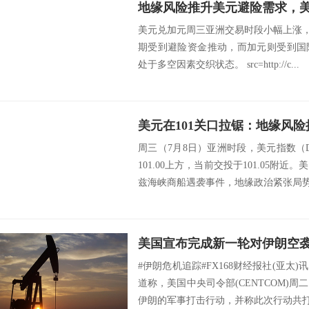
地缘风险推升美元避险需求，
美元兑加元周三亚洲交易时段小幅上涨，汇
期受到避险资金推动，而加元则受到国
处于多空因素交织状态。 src=http://c...
周三（7月8日）亚洲时段，美元指数（
101.00上方，当前交投于101.05附
兹海峡商船遇袭事件，地缘政治紧张局势重
#伊朗危机追踪#FX168财经报社(亚太)
道称，美国中央司令部(CENTCOM)
伊朗的军事打击行动，并称此次行动共打击