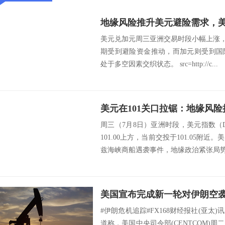
地缘风险推升美元避险需求，
美元兑加元周三亚洲交易时段小幅上涨，汇
期受到避险资金推动，而加元则受到国
处于多空因素交织状态。 src=http://c...
周三（7月8日）亚洲时段，美元指数（
101.00上方，当前交投于101.05附
兹海峡商船遇袭事件，地缘政治紧张局势重
#伊朗危机追踪#FX168财经报社(亚太)
道称，美国中央司令部(CENTCOM)