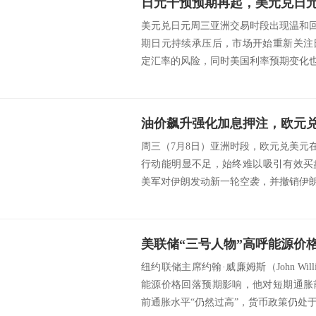
日元干预预期再起，美元兑日
美元兑日元周三亚洲交易时段出现温和回落
期日元持续承压后，市场开始重新关注
定汇率的风险，同时美国利率预期变化也令
油价飙升强化加息押注，欧元
周三（7月8日）亚洲时段，欧元兑美元在1
行动能明显不足，始终难以吸引有效买
美军对伊朗发动新一轮空袭，并撤销伊朗石
纽约联储主席约翰·威廉姆斯（John Wil
能源价格回落预期影响，他对短期通胀
前通胀水平“仍然过高”，货币政策仍处于.