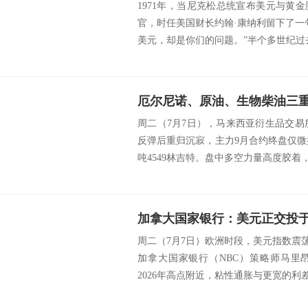
1971年，当尼克松总统宣布美元与黄
官，时任美国财长约翰·康纳利留下了一
美元，却是你们的问题。”半个多世纪过去
周二（7月7日），马来西亚衍生品交易
反弹后重归沉寂，主力9月合约终盘仅微挫
吨4549林吉特。盘中多空力量高度胶着，竞
周二（7月7日）欧洲时段，美元指数震荡走
加拿大国家银行（NBC）策略师马里
2026年高点附近，粘性通胀与更宽的利差继