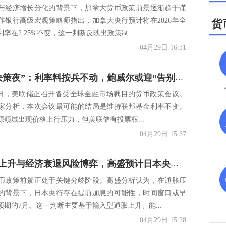
与经济增长分化的背景下，加拿大货币政策前景逐渐趋于谨
作银行高级宏观策略师指出，加拿大央行预计将在2026年全
货
率在2.25%不变，这一判断反映出政策制...
04月29日 16:31
美联储“决策夜”：利率料按兵不动，鲍威尔或迎“告别发布会”
-29日，美联储正召开备受全球金融市场瞩目的货币政策会议。
家分析，本次会议最可能的结局是维持联邦基金利率不变。
源领域出现价格上行压力，但美联储有投票权...
04月29日 15:37
通胀压力上升与经济衰退风险博弈，高盛预计日本央行加息时间或在7月前后灵活调整
币政策前景正处于关键分歧阶段。高盛分析认为，在通胀压
的背景下，日本央行存在提前加息的可能性，时间窗口或早
预期的7月。这一判断主要基于输入型通胀上升、能...
04月29日 15:28