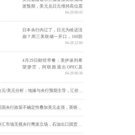
派预期，美元兑日元维持高位震
04-29 09:45
荡
日本央行内讧了，日元为啥还没
崩？周三美联储一开口，160防
04-28 22:06
线怕是要出事！
4月29日财经早餐：美伊谈判希
望渺茫，阿联酋退出OPEC及
04-29 08:36
OPEC+，金价测试4500关口，油
价飙升超3%
欧元/美元分析：地缘与央行预期主导，汇价陷入区间震荡
国央行政策不确定性叠加美元走强，英镑跌至1.35关口承压运行
外汇市场无视央行鹰派立场，石油出口国货币成新宠