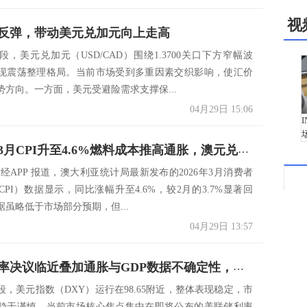
视
反弹，带动美元兑加元向上走高
，美元兑加元（USD/CAD）围绕1.3700关口下方窄幅波
现震荡整理格局。当前市场受到多重因素交织影响，使汇价
势方向。一方面，美元受避险需求支撑保...
04月29日 15:06
澳大利亚3月CPI升至4.6%燃料成本推高通胀，澳元兑美元维持高位震荡
经APP 报道，澳大利亚统计局最新发布的2026年3月消费者
PI）数据显示，同比涨幅升至4.6%，较2月的3.7%显著回
虽略低于市场部分预期，但...
04月29日 13:57
美联储利率决议临近叠加通胀与GDP数据不确定性，美元指数维持小幅震荡
段，美元指数（DXY）运行在98.65附近，整体表现稳定，市
趋于谨慎。当前市场核心焦点集中在即将公布的美联储利率