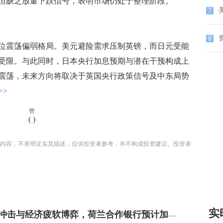
但缺乏放量下跌信号，表明市场仍处于整理阶段。
美
7
资
8
震荡偏弱格局。美元避险需求压制英镑，而日元受能
受限。与此同时，日本央行加息预期与潜在干预构成上
震荡，未来方向将取决于英国央行政策信号及中东局势
>
赞
(
)
内容，不表明证实其描述，仅供投资者参考，并不构成投资建议。投资者
实
能源通胀冲击与经济疲软博弈，荷兰合作银行预计加拿大央行年内维持利率不变