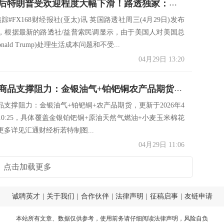
伊朗战争后特朗普受欢迎程度大幅下滑！路透独家：特朗普支持率降至新低
踪#FX168财经报社(亚太)讯 英国路透社周三(4月29日)发布
，根据最新的路透社/益普索民调显示，由于美国人对美国总
nald Trump)处理生活成本问题和不受...
04月29日 13:20
一张图看商品支撑阻力：金银油气+铂钯铜农产品期货(2026年4月29日)
品支撑阻力：金银油气+铂钯铜+农产品期货，更新于2026年4
10:25，具体覆盖金银铂钯铜+原油天然气燃油+小麦玉米棉花
更多详见汇通财经析若特制图...
04月29日 11:06
点击加载更多
诚聘英才
|
关于我们
|
合作伙伴
|
法律声明
|
征稿启事
|
友链申请
本站所有文章、数据仅供参考，使用前务请仔细阅读
法律声明
，风险自负