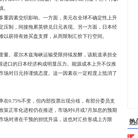
慎。
多重因素交织影响。一方面，美元在全球不确定性上升
定压制，间接拖累英镑兑日元表现。另一方面，日本经
难以获得有效买盘支撑，从而限制汇价下行空间。
量。霍尔木兹海峡运输受限持续发酵，该航道承担全
能源进口的日本经济构成明显压力。能源成本上升不仅推
市场对日元持谨慎态度。这一因素在一定程度上抵消了
0.75%不变，但内部投票出现分歧，有部分委员支
政策正常化进程仍在推进，市场对6月或7月加息的预期
市场对潜在干预的担忧升温，这也对汇价形成上方限
热