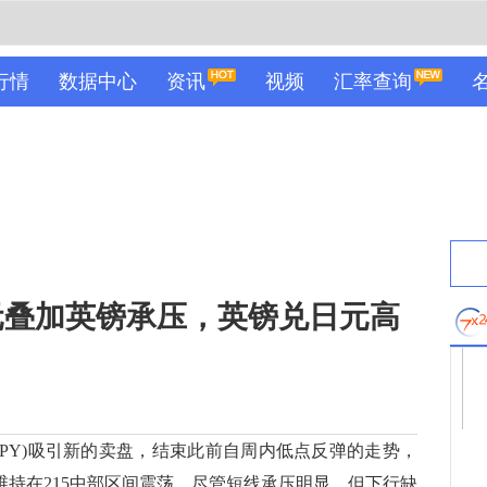
行情
数据中心
资讯
视频
汇率查询
元叠加英镑承压，英镑兑日元高
JPY)吸引新的卖盘，结束此前自周内低点反弹的走势，
后维持在215中部区间震荡。尽管短线承压明显，但下行缺