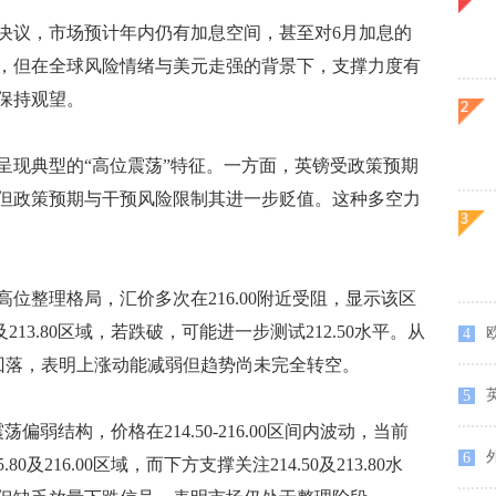
议，市场预计年内仍有加息空间，甚至对6月加息的
，但在全球风险情绪与美元走强的背景下，支撑力度有
保持观望。
现典型的“高位震荡”特征。一方面，英镑受政策预期
但政策预期与干预风险限制其进一步贬值。这种多空力
整理格局，汇价多次在216.00附近受阻，显示该区
213.80区域，若跌破，可能进一步测试212.50水平。从
4
域回落，表明上涨动能减弱但趋势尚未完全转空。
英
5
结构，价格在214.50-216.00区间内波动，当前
6
及216.00区域，而下方支撑关注214.50及213.80水