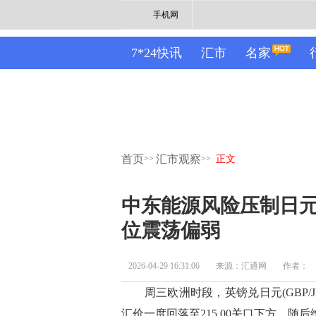
手机网
7*24快讯
汇市
名家
首页
汇市观察
>>
>>
正文
中东能源风险压制日
位震荡偏弱
2026-04-29 16:31:06
来源：汇通网
作者：
周三欧洲时段，英镑兑日元(GBP/
汇价一度回落至215.00关口下方，随