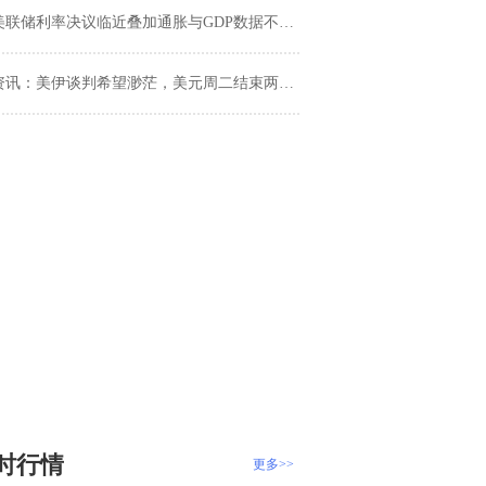
联储利率决议临近叠加通胀与GDP数据不确定性，美元指数维持小幅震荡
讯：美伊谈判希望渺茫，美元周二结束两日跌势；金价测试4500关口，油价飙升超3%
时行情
更多>>