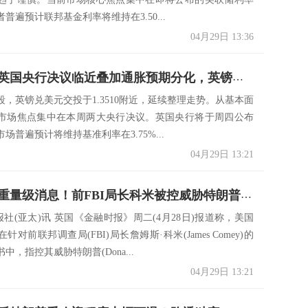
普遍预计联邦基金利率将维持在3.50...
04月29日 13:36
美联储与英国央行决议临近叠加通胀预期分化，英镑兑美元维持高位震荡
段，英镑兑美元交投于1.3510附近，延续整理走势。从基本面
市场焦点集中在本周两大央行决议。英国央行将于周四公布
场普遍预计将维持基准利率在3.75%...
04月29日 13:21
美国传来重量级消息！前FBI局长科米被控威胁特朗普生命 若定罪面临最高10年监禁
经报社(亚太)讯 英国《金融时报》周二(4月28日)报道称，美国
对前联邦调查局(FBI)局长詹姆斯·科米(James Comey)的
中，指控其威胁特朗普(Dona...
04月29日 13:21