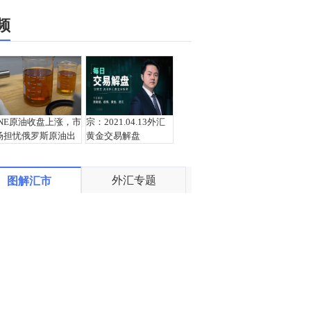
频
INE原油收盘上涨，市
宗：2021.04.13外汇
场担忧俄罗斯原油出
黄金交易解盘
口受阻
外汇专题
图解汇市
盛文兵：通胀预期再
栾雪：4月13日黄金外
度升温 且看美联储如
汇上证解盘
何应对