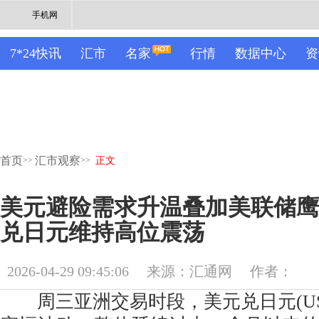
手机网
7*24快讯
汇市
名家
行情
数据中心
资
首页
汇市观察
>>
>>
正文
美元避险需求升温叠加美联储鹰
兑日元维持高位震荡
2026-04-29 09:45:06
来源：汇通网
作者：
周三亚洲交易时段，美元兑日元(USD/JP