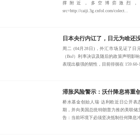
撑附近，多空博弈激烈，
src=http://caiji.3g.cnfol.com/colect...
周二 (04月28日)，外汇市场见证
（BoJ）利率决议及随后的政策声明影
表现出极强的韧性，目前徘徊在 159.60-1.
滞胀风险警示：沃什降息将重
桥水基金创始人瑞·达利欧近日公开表
期，并向美国总统特朗普力推的美联储
告：当前环境下必须坚决抵制任何降息冲动