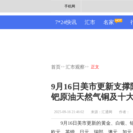
手机网
7*24快讯
汇市
名家
首页
汇市观察
>>
>>
正文
9月16日美市更新支撑
钯原油天然气铜及十大
2025-09-16 21:46:02
来源：汇通网
作者：
9月16日美市更新的黄金、白银、铂
欧元、英镑、日元、瑞郎、澳元、加元