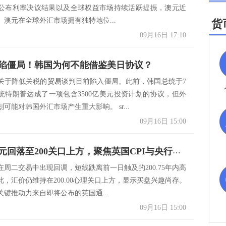
公布利率决议结果以及全球权益市场持续活跃提振，澳元近
。澳元在全球外汇市场拥有独特地位...
货
09月16日 17:10
陷僵局！韩国为何不能借鉴美日协议？
关于降低关税的贸易谈判目前陷入僵局。此前，韩国总统于7
统特朗普达成了一项包含3500亿美元投资计划的协议，但外
可能对韩国外汇市场产生重大影响。 sr...
09月16日 15:00
英镑兑日元回落至200关口上方，聚焦英国CPI与央行决议
在周二交易中出现回调，短线跌离前一日触及的200.75年内高
此，汇价仍维持在200.00心理关口上方，显示买盘兴趣尚存。
关键推动力来自即将公布的英国通...
09月16日 15:00