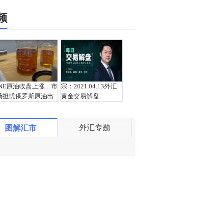
频
INE原油收盘上涨，市
宗：2021.04.13外汇
场担忧俄罗斯原油出
黄金交易解盘
口受阻
外汇专题
图解汇市
盛文兵：通胀预期再
栾雪：4月13日黄金外
度升温 且看美联储如
汇上证解盘
何应对