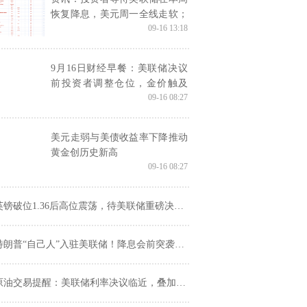
恢复降息，美元周一全线走软；
09-16 13:18
金价再创新高，逼近3700
9月16日财经早餐：美联储决议
前投资者调整仓位，金价触及
09-16 08:27
3685附近，美国再次袭击委内瑞
拉船只
美元走弱与美债收益率下降推动
黄金创历史新高
09-16 08:27
英镑破位1.36后高位震荡，待美联储重磅决议定乾坤
朗普“自己人”入驻美联储！降息会前突袭，美联储独立性拉响警报
油交易提醒：美联储利率决议临近，叠加地缘局势共同支撑油价向上反弹，等待压力测试