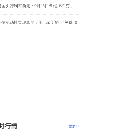
英国央行利率前景：9月18日料维持不变，降息预期分歧加剧
债流动性突现真空，美元逼近97.24关键临界点，或将迎来剧烈变盘！
时行情
更多>>