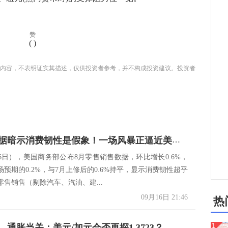
赞
(
)
内容，不表明证实其描述，仅供投资者参考，并不构成投资建议。投资者
美零售数据暗示消费韧性是假象！一场风暴正逼近美联储决议！
16日），美国商务部公布8月零售销售数据，环比增长0.6%，
预期的0.2%，与7月上修后的0.6%持平，显示消费韧性超乎
售销售（剔除汽车、汽油、建...
09月16日 21:46
热
，通胀当关：美元/加元会否再探1.3723？