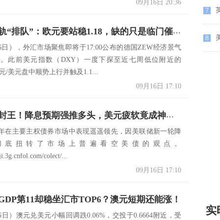
09月16日 20:36
7
多头在上轨“排队”：欧元要站稳1.18，缺的只是临门催化？
美
8
6日），外汇市场聚焦即将于17:00公布的德国ZEW经济景气
。此前美元指数（DXY）一度下探至近七周低位附近的
欧元/美元盘中顺势上行并触及1.1...
09月16日 17:10
美债逆袭封王！降息预期强推多头，美元疲软竟成神助攻
年在主要主权债券市场中表现遥遥领先，因美联储新一轮降
彻底扭转了市场上普遍看空美债的观点。
ji.3g.cnfol.com/colect/...
09月16日 17:10
GDP第11却稳坐汇市TOP6？澳元短期还能涨！
实
6日）澳元兑美元小幅回调跌0.06%，交投于0.6664附近，受