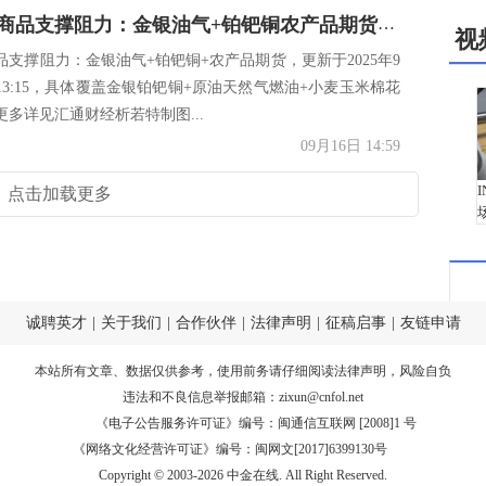
一张图看商品支撑阻力：金银油气+铂钯铜农产品期货(2025年9月16日)
视
品支撑阻力：金银油气+铂钯铜+农产品期货，更新于2025年9
13:15，具体覆盖金银铂钯铜+原油天然气燃油+小麦玉米棉花
更多详见汇通财经析若特制图...
09月16日 14:59
点击加载更多
诚聘英才
|
关于我们
|
合作伙伴
|
法律声明
|
征稿启事
|
友链申请
本站所有文章、数据仅供参考，使用前务请仔细阅读
法律声明
，风险自负
违法和不良信息举报邮箱：
zixun@cnfol.net
《电子公告服务许可证》编号：闽通信互联网 [2008]1 号
《网络文化经营许可证》编号：闽网文[2017]6399130号
Copyright © 2003-2026 中金在线. All Right Reserved.