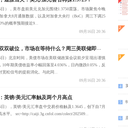
6日），美市盘前美元兑加元围绕1.3750震荡。市场聚焦今晚
布的加拿大8月通胀数据，以及对加拿大央行（BoC）周三下调25
0%的概率预期接近9...
09月16日 20:36
美元美债双双破位，市场在等待什么？周三美联储即将引爆变盘！
16日）北京时间，美债市场在美联储政策会议前夕呈现出谨慎
10年期美债收益率小幅回落至4.036%，日内微跌0.05%，反
宽松信号的提前消化。与此同...
09月16日 20:36
4
：英镑/美元汇率触及两个月高点
特
5
6日），英镑/美元汇率盘中交易价格触及1.3645，创下自7月
rc=http://caiji.3g.cnfol.com/colect/202509...
原
6